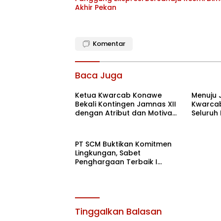
Akhir Pekan
Komentar
Baca Juga
Ketua Kwarcab Konawe
Menuju 
Bekali Kontingen Jamnas XII
Kwarcab
dengan Atribut dan Motivasi,
Seluruh
Incar Gelar Terbaik di Sultra
di Cibub
PT SCM Buktikan Komitmen
Lingkungan, Sabet
Penghargaan Terbaik I
Rehabilitasi DAS 2026
Tinggalkan Balasan