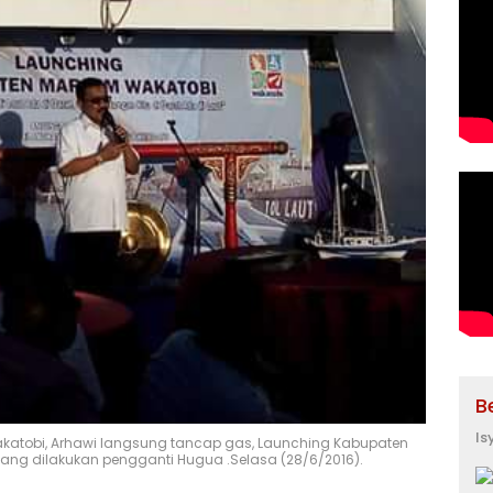
B
Is
Wakatobi, Arhawi langsung tancap gas, Launching Kabupaten
ang dilakukan pengganti Hugua .Selasa (28/6/2016).