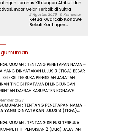
2 Agustus 2026
0 Komentar
Ketua Kwarcab Konawe
Bekali Kontingen
Jamnas XII dengan
Atribut dan Motivasi,
Incar Gelar Terbaik di
Sultra
ngumuman
ptember 2023
GUMUMAN : TENTANG PENETAPAN NAMA –
A YANG DINYATAKAN LULUS 3 (TIGA)
R HASIL SELEKSI TERBUKA PENGISIAN
ATAN PIMPINAN TINGGI PRATAMA DI
GKUNGAN PEMERINTAH DAERAH
UPATEN KONAWE