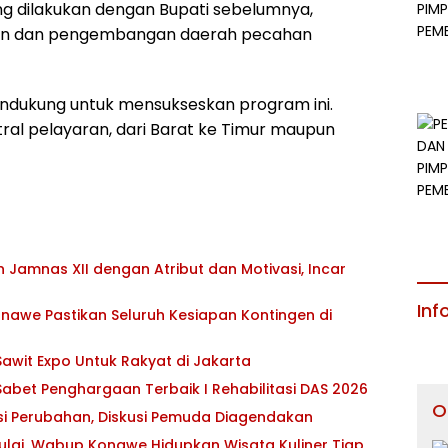
ng dilakukan dengan Bupati sebelumnya,
an dan pengembangan daerah pecahan
endukung untuk mensukseskan program ini.
al pelayaran, dari Barat ke Timur maupun
Jamnas XII dengan Atribut dan Motivasi, Incar
Inf
awe Pastikan Seluruh Kesiapan Kontingen di
awit Expo Untuk Rakyat di Jakarta
abet Penghargaan Terbaik I Rehabilitasi DAS 2026
O
asi Perubahan, Diskusi Pemuda Diagendakan
ulai, Wabup Konawe Hidupkan Wisata Kuliner Tiap