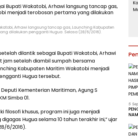
Wakatobi, Arhawi langsung tancap gas, Launching Kabupaten
ang dilakukan pengganti Hugua .Selasa (28/6/2016).
setelah dilantik sebagai Bupati Wakatobi, Arhawi
Pe
at jam setelah diambil sumpah bersama
unching Kabupaten Maritim Wakatobi menjadi
engganti Hugua tersebut.
ak Deputi Kementerian Maritiman, Agung S
KM Simba 01.
5 Se
PEN
 filosofi khusus, program ini juga menjadi
NAM
digagas Hugua selama 10 tahun terakhir ini,” ujar
BESA
JAB
28/6/2016).
LIN
KAB