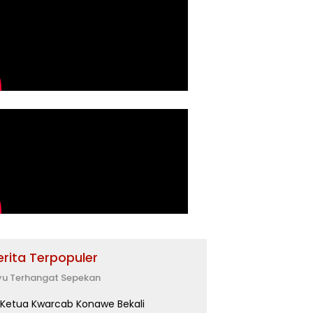
erita Terpopuler
yu Terhangat Sepekan