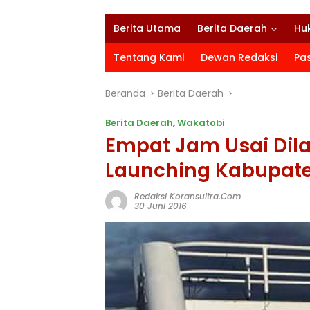
Berita Utama
Berita Daerah
Hu
Tentang Kami
Dewan Redaksi
Pa
Beranda
Berita Daerah
Berita Daerah
,
Wakatobi
Empat Jam Usai Dilan
Launching Kabupate
Redaksi Koransultra.com
30 Juni 2016