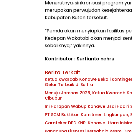
Menurutnya, sinkronisasi program ya
merupakan perwujudan kesejahtera
Kabupaten Buton tersebut.
“Pemda akan menyiapkan fasilitas p
Kedepan Wakatobi akan menjadi sentr
sebaliknya,” yakinnya.
Kontributor : Surfianto nehru
Berita Terkait
Ketua Kwarcab Konawe Bekali Kontingen 
Gelar Terbaik di Sultra
Menuju Jamnas 2026, Ketua Kwarcab Kon
Cibubur
Ini Harapan Wabup Konawe Usai Hadiri S
PT SCM Buktikan Komitmen Lingkungan, S
Carateker DPD KNPI Konawe Utara Inisi
Panggung Ekspresi Bersahaja Resmi Dim