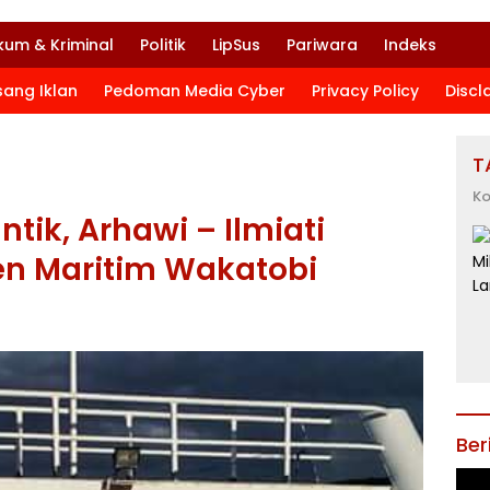
kum & Kriminal
Politik
LipSus
Pariwara
Indeks
sang Iklan
Pedoman Media Cyber
Privacy Policy
Discl
T
Ko
tik, Arhawi – Ilmiati
n Maritim Wakatobi
Ber