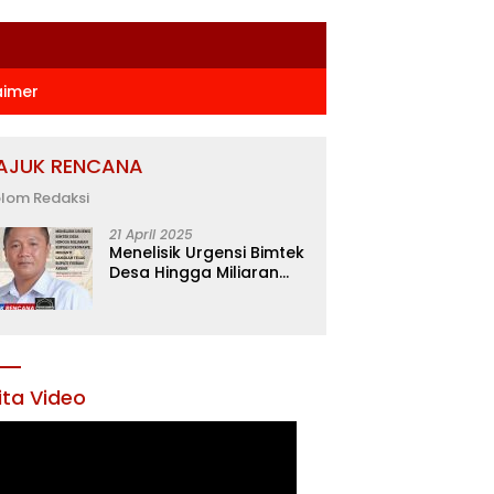
aimer
AJUK RENCANA
lom Redaksi
21 April 2025
Menelisik Urgensi Bimtek
Desa Hingga Miliaran
Rupiah di Konawe,
Menanti Langkah Tegas
Bupati Yusran Akbar
ita Video