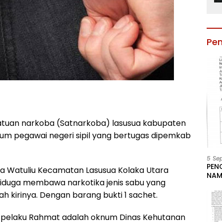
Pe
satuan narkoba (Satnarkoba) lasusua kabupaten
m pegawai negeri sipil yang bertugas dipemkab
5 Se
PEN
a Watuliu Kecamatan Lasusua Kolaka Utara
NAM
 diduga membawa narkotika jenis sabu yang
BESA
JAB
h kirinya. Dengan barang bukti 1 sachet.
LIN
KAB
ra pelaku Rahmat adalah oknum Dinas Kehutanan