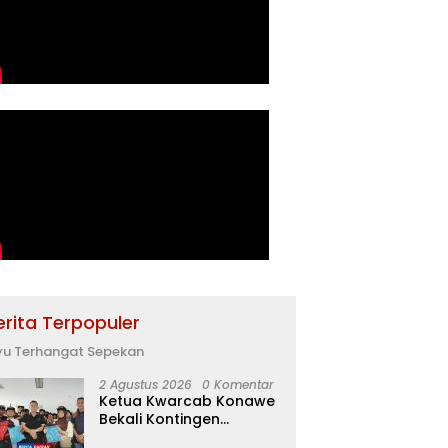
erita Terpopuler
yu Terhangat Sepekan
2 Agustus 2026
0 Komentar
Ketua Kwarcab Konawe
Bekali Kontingen
Jamnas XII dengan