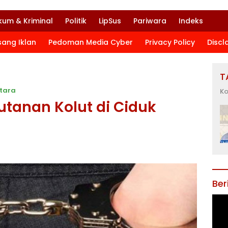
kum & Kriminal
Politik
LipSus
Pariwara
Indeks
sang Iklan
Pedoman Media Cyber
Privacy Policy
Discl
T
tara
Ko
tanan Kolut di Ciduk
Ber