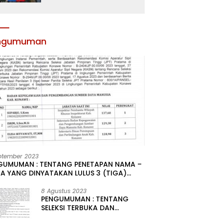
Atribut dan Motivasi,
Incar Gelar Terbaik di
Sultra
ngumuman
ptember 2023
GUMUMAN : TENTANG PENETAPAN NAMA –
A YANG DINYATAKAN LULUS 3 (TIGA)
R HASIL SELEKSI TERBUKA PENGISIAN
ATAN PIMPINAN TINGGI PRATAMA DI
8 Agustus 2023
PENGUMUMAN : TENTANG
GKUNGAN PEMERINTAH DAERAH
SELEKSI TERBUKA DAN
UPATEN KONAWE
KOMPETITIF PENGISIAN 2