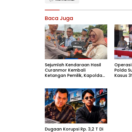
Baca Juga
Sejumlah Kendaraan Hasil
Operasi
Curanmor Kembali
Polda S
Ketangan Pemilik, Kapolda
Kasus 3
Sultra: Ini Bentuk Nyata
Diaman
Kehadiran Polri
Dugaan Korupsi Rp. 3,2 T Di