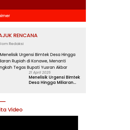
aimer
AJUK RENCANA
lom Redaksi
21 April 2025
Menelisik Urgensi Bimtek
Desa Hingga Miliaran
Rupiah di Konawe,
Menanti Langkah Tegas
Bupati Yusran Akbar
ita Video