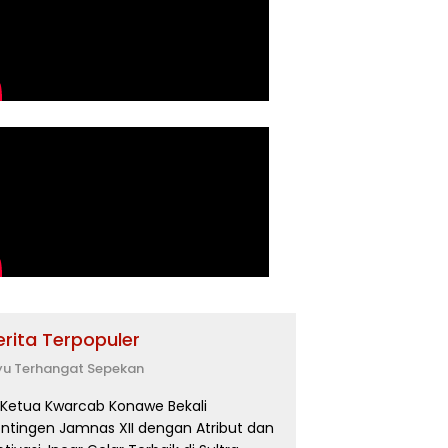
erita Terpopuler
yu Terhangat Sepekan