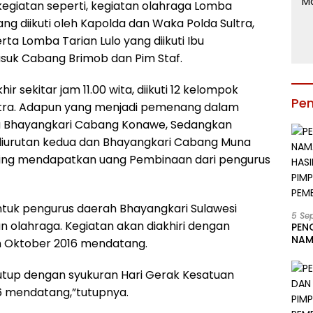
egiatan seperti, kegiatan olahraga Lomba
g diikuti oleh Kapolda dan Waka Polda Sultra,
rta Lomba Tarian Lulo yang diikuti Ibu
suk Cabang Brimob dan Pim Staf.
r sekitar jam 11.00 wita, diikuti 12 kelompok
Pe
ltra. Adapun yang menjadi pemenang dalam
ma Bhayangkari Cabang Konawe, Sedangkan
diurutan kedua dan Bhayangkari Cabang Muna
asing mendapatkan uang Pembinaan dari pengurus
untuk pengurus daerah Bhayangkari Sulawesi
5 Se
n olahraga. Kegiatan akan diakhiri dengan
PEN
NAM
n Oktober 2016 mendatang.
BESA
JAB
utup dengan syukuran Hari Gerak Kesatuan
LIN
KAB
6 mendatang,”tutupnya.