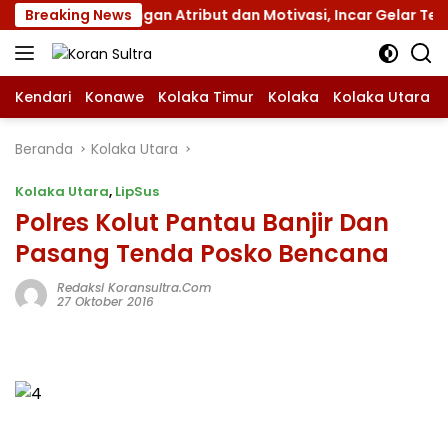
Langsung
nas XII dengan Atribut dan Motivasi, Incar Gelar Terbaik di
Breaking News
ke
konten
Kendari
Konawe
Kolaka Timur
Kolaka
Kolaka Utara
Beranda
Kolaka Utara
Kolaka Utara
,
LipSus
Polres Kolut Pantau Banjir Dan
Pasang Tenda Posko Bencana
Redaksi Koransultra.com
27 Oktober 2016