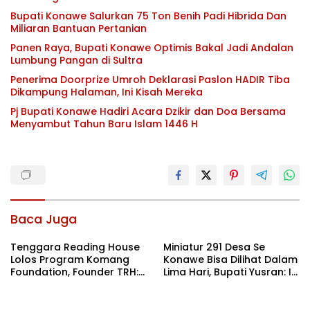
Bupati Konawe Salurkan 75 Ton Benih Padi Hibrida Dan
Miliaran Bantuan Pertanian
Panen Raya, Bupati Konawe Optimis Bakal Jadi Andalan
Lumbung Pangan di Sultra
Penerima Doorprize Umroh Deklarasi Paslon HADIR Tiba
Dikampung Halaman, Ini Kisah Mereka
Pj Bupati Konawe Hadiri Acara Dzikir dan Doa Bersama
Menyambut Tahun Baru Islam 1446 H
Baca Juga
Tenggara Reading House
Miniatur 291 Desa Se
Lolos Program Komang
Konawe Bisa Dilihat Dalam
Foundation, Founder TRH:
Lima Hari, Bupati Yusran: Ini
Semoga Ini Menjadi Spirit
Bukan Sekedar Expo
Baru
Tetapi Geliat
Pembangunan