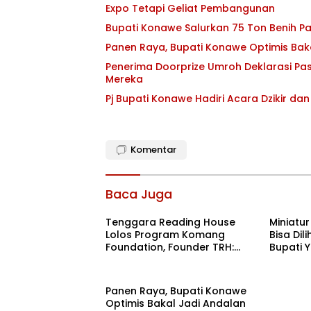
Expo Tetapi Geliat Pembangunan
Bupati Konawe Salurkan 75 Ton Benih Pa
Panen Raya, Bupati Konawe Optimis Bak
Penerima Doorprize Umroh Deklarasi Pas
Mereka
Pj Bupati Konawe Hadiri Acara Dzikir 
Komentar
Baca Juga
Tenggara Reading House
Miniatu
Lolos Program Komang
Bisa Dil
Foundation, Founder TRH:
Bupati Y
Semoga Ini Menjadi Spirit
Sekedar
Baru
Pemban
Panen Raya, Bupati Konawe
Optimis Bakal Jadi Andalan