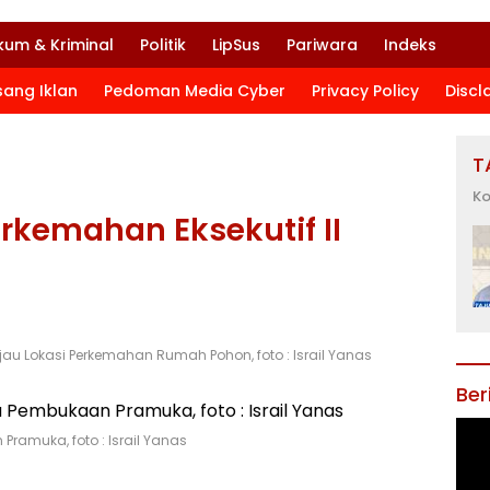
kum & Kriminal
Politik
LipSus
Pariwara
Indeks
sang Iklan
Pedoman Media Cyber
Privacy Policy
Discl
T
Ko
erkemahan Eksekutif II
u Lokasi Perkemahan Rumah Pohon, foto : Israil Yanas
Ber
Pramuka, foto : Israil Yanas