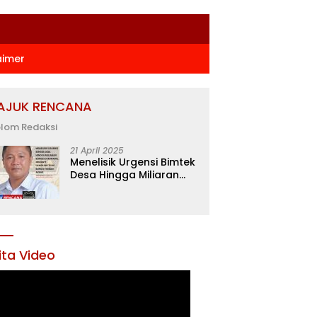
aimer
AJUK RENCANA
lom Redaksi
21 April 2025
Menelisik Urgensi Bimtek
Desa Hingga Miliaran
Rupiah di Konawe,
Menanti Langkah Tegas
Bupati Yusran Akbar
ita Video