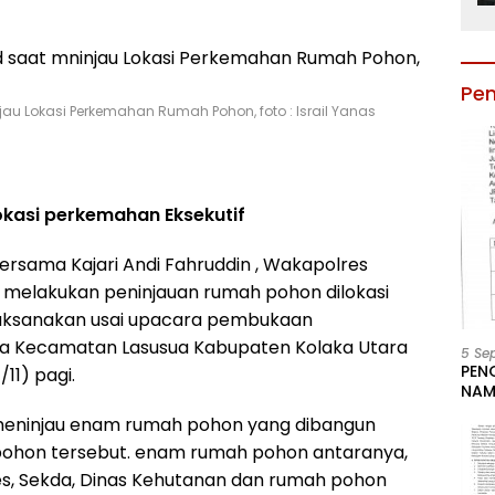
Pe
u Lokasi Perkemahan Rumah Pohon, foto : Israil Yanas
lokasi perkemahan Eksekutif
rsama Kajari Andi Fahruddin , Wakapolres
 melakukan peninjauan rumah pohon dilokasi
i laksanakan usai upacara pembukaan
ulua Kecamatan Lasusua Kabupaten Kolaka Utara
5 Se
PEN
11) pagi.
NAM
BESA
meninjau enam rumah pohon yang dibangun
JAB
LIN
pohon tersebut. enam rumah pohon antaranya,
KAB
lres, Sekda, Dinas Kehutanan dan rumah pohon