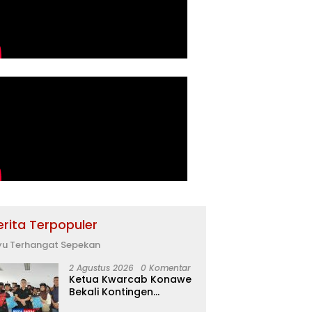
erita Terpopuler
yu Terhangat Sepekan
2 Agustus 2026
0 Komentar
Ketua Kwarcab Konawe
Bekali Kontingen
Jamnas XII dengan