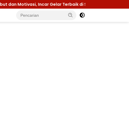
, Incar Gelar Terbaik di Sultra
Menuju Jamnas 2026,