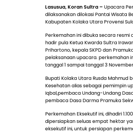
Lasusua, Koran Sultra –
Upacara Perk
dilaksanakan dilokasi Pantai Wisata 
Kabupaten Kolaka Utara Provensi Sulaw
Perkemahan ini dibuka secara resmi 
hadir pula Ketua Kwarda Sultra Irawan
Prihartono, kepala SKPD dan Pramuka
pelaksanaan upacara. perkemahan ini
tanggal 1 sampai tanggal 3 November
Bupati Kolaka Utara Rusda Mahmud b
Kesehatan alias sebagai pemimpin u
Iqbal,pembaca Undang-Undang Dasar 
pembaca Dasa Darma Pramuka Sekw
Perkemahan Eksekutif ini, dihadiri 1.10
dipersiapkan seluas empat hektar yang
eksekutif ini, untuk persiapan perke