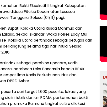
emahan Bakti Eksekutif II tingkat Kabupaten
Berova didesa Pitulua Kecamatan Lasusua
esi Tenggara, Selasa (01/11) pagi.
oleh Bupati Kolaka Utara Rusda Mahmud dan
 Laliasa, Sekda Iskandar, Waka Polres Eddy Mul
 se-Kolaka Utara bertindak sebagai petugas dan
 berlangsung selama tiga hari mulai Selasa
 2016.
ertindak sebagai pembina upacara, Kadis
pacara, pembaca teks Pancasila kepala BP4K
empat lima Kadis Perkebunan Idris dan
B
an DPRD Ashar.
Is
0 peserta dari target 1.600 peserta, lokasi yang
 dialiri listrik dan air PDAM, perkemahan bakti
mahan pramuka Raimuna tingkat sultra dilokasi