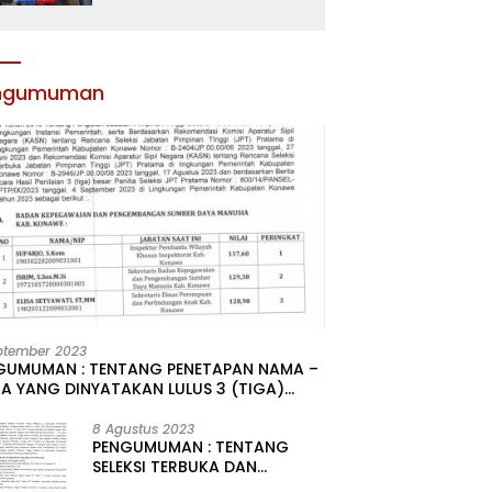
Atribut dan Motivasi,
Incar Gelar Terbaik di
Sultra
ngumuman
ptember 2023
GUMUMAN : TENTANG PENETAPAN NAMA –
A YANG DINYATAKAN LULUS 3 (TIGA)
R HASIL SELEKSI TERBUKA PENGISIAN
ATAN PIMPINAN TINGGI PRATAMA DI
8 Agustus 2023
PENGUMUMAN : TENTANG
GKUNGAN PEMERINTAH DAERAH
SELEKSI TERBUKA DAN
UPATEN KONAWE
KOMPETITIF PENGISIAN 2