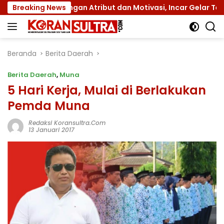
Langsung
 dengan Atribut dan Motivasi, Incar Gelar Terbaik di Sultra
Breaking News
ke
konten
Beranda
Berita Daerah
Berita Daerah
,
Muna
5 Hari Kerja, Mulai di Berlakukan
Pemda Muna
Redaksi Koransultra.com
13 Januari 2017