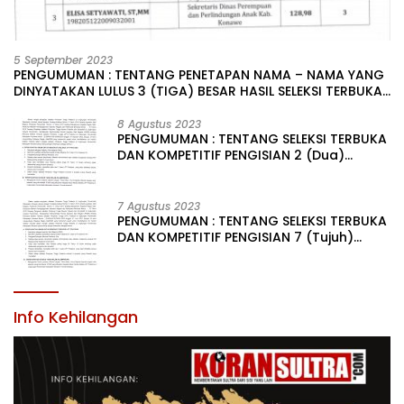
5 September 2023
PENGUMUMAN : TENTANG PENETAPAN NAMA – NAMA YANG
DINYATAKAN LULUS 3 (TIGA) BESAR HASIL SELEKSI TERBUKA
PENGISIAN JABATAN PIMPINAN TINGGI PRATAMA DI
LINGKUNGAN PEMERINTAH DAERAH KABUPATEN KONAWE
8 Agustus 2023
PENGUMUMAN : TENTANG SELEKSI TERBUKA
DAN KOMPETITIF PENGISIAN 2 (Dua)
JABATAN PIMPINAN TINGGI PRATAMA DI
LINGKUNGAN PEMERINTAH DAERAH
KABUPATEN KONAWE
7 Agustus 2023
PENGUMUMAN : TENTANG SELEKSI TERBUKA
DAN KOMPETITIF PENGISIAN 7 (Tujuh)
JABATAN PIMPINAN TINGGI PRATAMA DI
LINGKUNGAN PEMERINTAH DAERAH
KABUPATEN KONAWE
Info Kehilangan