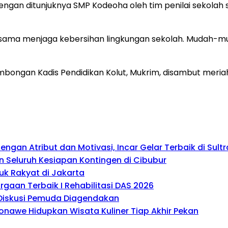
ngan ditunjuknya SMP Kodeoha oleh tim penilai sekolah se
sama menjaga kebersihan lingkungan sekolah. Mudah-mud
mbongan Kadis Pendidikan Kolut, Mukrim, disambut meria
gan Atribut dan Motivasi, Incar Gelar Terbaik di Sultr
 Seluruh Kesiapan Kontingen di Cibubur
uk Rakyat di Jakarta
gaan Terbaik I Rehabilitasi DAS 2026
, Diskusi Pemuda Diagendakan
onawe Hidupkan Wisata Kuliner Tiap Akhir Pekan