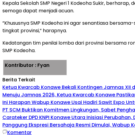
Kepala Sekolah SMP Negeri 1 Kodeoha Sukir, berharap, de
semoga dapat menjadi acuan.
”Khususnya SMP Kodeoha ini agar senantiasa bersama-
tingkat provinsi,” harapnya.
Kedatangan tim penilai lomba dari provinsi bersama ro
SMP Kodeoha.
Kontributor : Fyan
Berita Terkait
Ketua Kwarcab Konawe Bekali Kontingen Jamnas XII den
Menuju Jamnas 2026, Ketua Kwarcab Konawe Pastikan
Ini Harapan Wabup Konawe Usai Hadiri Sawit Expo Unt
PT SCM Buktikan Komitmen Lingkungan, Sabet Penghar
Carateker DPD KNPI Konawe Utara Inisiasi Perubahan
Panggung Ekspresi Bersahaja Resmi Dimulai, Wabup K
Komentar