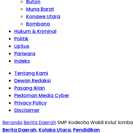
Buton
Muna Barat
Konawe Utara
Bombana
Hukum & Kriminal
Politik
LipSus
Pariwara
Indeks
Tentang Kami
Dewan Redaksi
Pasang Iklan
Pedoman Media Cyber
Privacy Policy
Disclaimer
Beranda
Berita Daerah
SMP Kodeoha Wakili Kolut lomba 
Berita Daerah
,
Kolaka Utara
,
Pendidikan