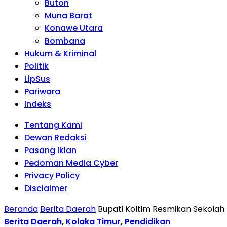
Buton
Muna Barat
Konawe Utara
Bombana
Hukum & Kriminal
Politik
LipSus
Pariwara
Indeks
Tentang Kami
Dewan Redaksi
Pasang Iklan
Pedoman Media Cyber
Privacy Policy
Disclaimer
Beranda
Berita Daerah
Bupati Koltim Resmikan Sekolah 
Berita Daerah
,
Kolaka Timur
,
Pendidikan