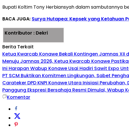
Bupati Koltim Tony Herbiansyah dalam sambutannya be
BACA JUGA:
Surya Hutapea: Kepsek yang Ketahuan P
Kontributor : Dekri
Berita Terkait
Ketua Kwarcab Konawe Bekali Kontingen Jamnas XII den
Menuju Jamnas 2026, Ketua Kwarcab Konawe Pastikan
Ini Harapan Wabup Konawe Usai Hadiri Sawit Expo Unt
PT SCM Buktikan Komitmen Lingkungan, Sabet Penghar
Carateker DPD KNPI Konawe Utara Inisiasi Perubahan
Panggung Ekspresi Bersahaja Resmi Dimulai, Wabup K
Komentar