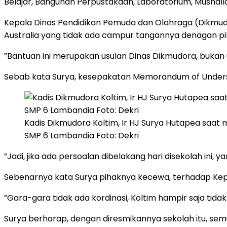
Belajar, Bangunan Perpustakaan, Laboratorium, Mushalla
Kepala Dinas Pendidikan Pemuda dan Olahraga (Dikmud
Australia yang tidak ada campur tangannya denagan pi
”Bantuan ini merupakan usulan Dinas Dikmudora, bukan 
Sebab kata Surya, kesepakatan Memorandum of Underst
Kadis Dikmudora Koltim, Ir HJ Surya Hutapea sa
SMP 6 Lambandia Foto: Dekri
”Jadi, jika ada persoalan dibelakang hari disekolah in
Sebenarnya kata Surya pihaknya kecewa, terhadap Kepa
”Gara-gara tidak ada kordinasi, Koltim hampir saja tida
Surya berharap, dengan diresmikannya sekolah itu, s