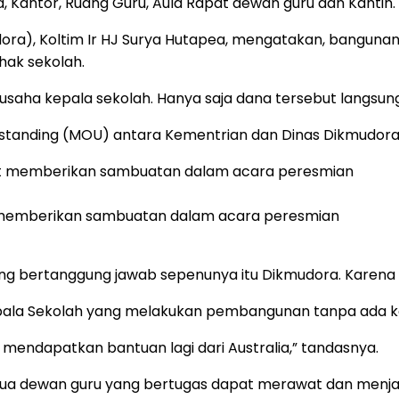
, Kantor, Ruang Guru, Aula Rapat dewan guru dan Kantin.
ora), Koltim Ir HJ Surya Hutapea, mengatakan, bangun
hak sekolah.
usaha kepala sekolah. Hanya saja dana tersebut langsung
anding (MOU) antara Kementrian dan Dinas Dikmudora, 
at memberikan sambuatan dalam acara peresmian
i, yang bertanggung jawab sepenunya itu Dikmudora. Karen
la Sekolah yang melakukan pembangunan tanpa ada kordi
k mendapatkan bantuan lagi dari Australia,” tandasnya.
emua dewan guru yang bertugas dapat merawat dan menj