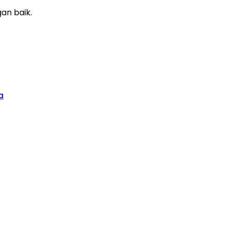
an baik.
a