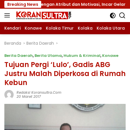
Langsung
s XII dengan Atribut dan Motivasi, Incar Gelar Terbaik di S
Breaking News
ke
konten
Kendari
Konawe
Kolaka Timur
Kolaka
Kolaka Utara
Beranda
Berita Daerah
Berita Daerah
,
Berita Utama
,
Hukum & Kriminal
,
Konawe
Tujuan Pergi ‘Lulo’, Gadis ABG
Justru Malah Diperkosa di Rumah
Kebun
Redaksi Koransultra.com
20 Maret 2017