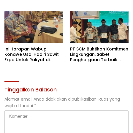
Motivasi, Incar Gelar
Kontingen di Cibubur
Terbaik di Sultra
Ini Harapan Wabup
PT SCM Buktikan Komitmen
Konawe Usai Hadiri Sawit
Lingkungan, Sabet
Expo Untuk Rakyat di
Penghargaan Terbaik I
Jakarta
Rehabilitasi DAS 2026
Tinggalkan Balasan
Alamat email Anda tidak akan dipublikasikan.
Ruas yang
wajib ditandai
*