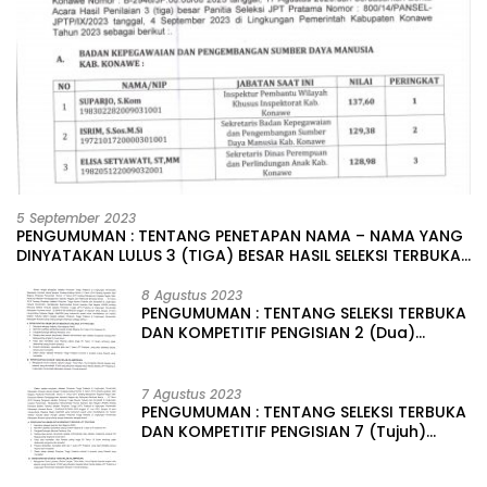
5 September 2023
PENGUMUMAN : TENTANG PENETAPAN NAMA – NAMA YANG
DINYATAKAN LULUS 3 (TIGA) BESAR HASIL SELEKSI TERBUKA
PENGISIAN JABATAN PIMPINAN TINGGI PRATAMA DI
LINGKUNGAN PEMERINTAH DAERAH KABUPATEN KONAWE
8 Agustus 2023
PENGUMUMAN : TENTANG SELEKSI TERBUKA
DAN KOMPETITIF PENGISIAN 2 (Dua)
JABATAN PIMPINAN TINGGI PRATAMA DI
LINGKUNGAN PEMERINTAH DAERAH
KABUPATEN KONAWE
7 Agustus 2023
PENGUMUMAN : TENTANG SELEKSI TERBUKA
DAN KOMPETITIF PENGISIAN 7 (Tujuh)
JABATAN PIMPINAN TINGGI PRATAMA DI
LINGKUNGAN PEMERINTAH DAERAH