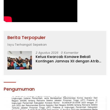
Berita Terpopuler
Isyu Terhangat Sepekan
2 Agustus 2026
0 Komentar
Ketua Kwarcab Konawe Bekali
Kontingen Jamnas XII dengan Atribut
dan Motivasi, Incar Gelar Terbaik di
Sultra
Pengumuman