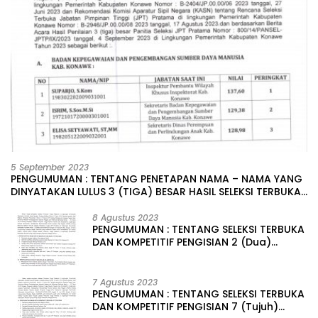
5 September 2023
PENGUMUMAN : TENTANG PENETAPAN NAMA – NAMA YANG
DINYATAKAN LULUS 3 (TIGA) BESAR HASIL SELEKSI TERBUKA
PENGISIAN JABATAN PIMPINAN TINGGI PRATAMA DI
LINGKUNGAN PEMERINTAH DAERAH KABUPATEN KONAWE
8 Agustus 2023
PENGUMUMAN : TENTANG SELEKSI TERBUKA
DAN KOMPETITIF PENGISIAN 2 (Dua)
JABATAN PIMPINAN TINGGI PRATAMA DI
LINGKUNGAN PEMERINTAH DAERAH
KABUPATEN KONAWE
7 Agustus 2023
PENGUMUMAN : TENTANG SELEKSI TERBUKA
DAN KOMPETITIF PENGISIAN 7 (Tujuh)