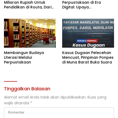
Miliaran Rupiah Untuk
Perpustakaan di Era
Pendidikan di Routa, Dari
Digital: Upaya
Rumah Guru Hingga
Meningkatkan Literasi
Beasiswa
Mahasiswa
Membangun Budaya
Kasus Dugaan Pelecehan
Literasi Melalui
Mencuat, Pimpinan Ponpes
Perpustakaan
di Muna Barat Buka Suara
Tinggalkan Balasan
Alamat email Anda tidak akan dipublikasikan.
Ruas yang
wajib ditandai
*