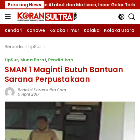
Langsung
engan Atribut dan Motivasi, Incar Gelar Terbaik di Sultra
Breaking News
ke
konten
Kendari
Konawe
Kolaka Timur
Kolaka
Kolaka Utara
Beranda
LipSus
LipSus
,
Muna Barat
,
Pendidikan
SMAN 1 Maginti Butuh Bantuan
Sarana Perpustakaan
Redaksi Koransultra.com
5 April 2017