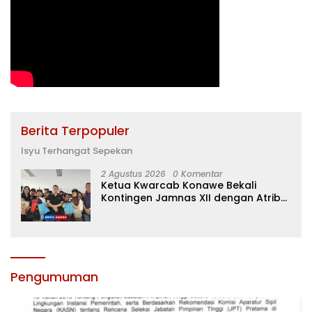
Berita Terpopuler
Isyu Terhangat Sepekan
2 Agustus 2026
0 Komentar
Ketua Kwarcab Konawe Bekali
Kontingen Jamnas XII dengan Atribut
dan Motivasi, Incar Gelar Terbaik di
Sultra
Pengumuman