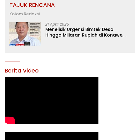
TAJUK RENCANA
Kolom Redaksi
21 April 2025
Menelisik Urgensi Bimtek Desa
Hingga Miliaran Rupiah di Konawe,
Menanti Langkah Tegas Bupati
Yusran Akbar
Berita Video