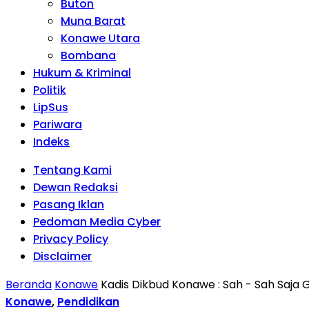
Buton
Muna Barat
Konawe Utara
Bombana
Hukum & Kriminal
Politik
LipSus
Pariwara
Indeks
Tentang Kami
Dewan Redaksi
Pasang Iklan
Pedoman Media Cyber
Privacy Policy
Disclaimer
Beranda
Konawe
Kadis Dikbud Konawe : Sah - Sah Saja
Konawe
,
Pendidikan