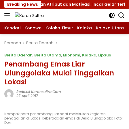
Langsung
s XII dengan Atribut dan Motivasi, Incar Gelar Terbaik di S
Breaking News
ke
konten
Kendari
Konawe
Kolaka Timur
Kolaka
Kolaka Utara
Beranda
Berita Daerah
Berita Daerah
,
Berita Utama
,
Ekonomi
,
Kolaka
,
LipSus
Penambang Emas Liar
Ulunggolaka Mulai Tinggalkan
Lokasi
Redaksi Koransultra.com
27 April 2017
Nampak para penambang liar saat melakukan kegiatan
penggalian di Lokasi keberadaan emas di Desa Ulunggolaka Foto:
Dekri