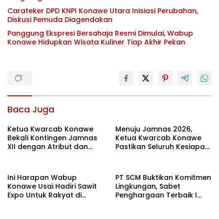
Carateker DPD KNPI Konawe Utara Inisiasi Perubahan,
Diskusi Pemuda Diagendakan
Panggung Ekspresi Bersahaja Resmi Dimulai, Wabup
Konawe Hidupkan Wisata Kuliner Tiap Akhir Pekan
Baca Juga
Ketua Kwarcab Konawe
Menuju Jamnas 2026,
Bekali Kontingen Jamnas
Ketua Kwarcab Konawe
XII dengan Atribut dan
Pastikan Seluruh Kesiapan
Motivasi, Incar Gelar
Kontingen di Cibubur
Terbaik di Sultra
Ini Harapan Wabup
PT SCM Buktikan Komitmen
Konawe Usai Hadiri Sawit
Lingkungan, Sabet
Expo Untuk Rakyat di
Penghargaan Terbaik I
Jakarta
Rehabilitasi DAS 2026