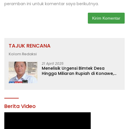
peramban ini untuk komentar saya berikutnya.
TAJUK RENCANA
Kolom Redaksi
21 April 2025
Menelisik Urgensi Bimtek Desa
Hingga Miliaran Rupiah di Konawe,
Menanti Langkah Tegas Bupati
Yusran Akbar
Berita Video