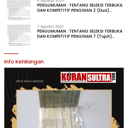
LINGKUNGAN PEMERINTAH DAERAH KABUPATEN KONAWE
8 Agustus 2023
PENGUMUMAN : TENTANG SELEKSI TERBUKA
DAN KOMPETITIF PENGISIAN 2 (Dua)
JABATAN PIMPINAN TINGGI PRATAMA DI
LINGKUNGAN PEMERINTAH DAERAH
KABUPATEN KONAWE
7 Agustus 2023
PENGUMUMAN : TENTANG SELEKSI TERBUKA
DAN KOMPETITIF PENGISIAN 7 (Tujuh)
JABATAN PIMPINAN TINGGI PRATAMA DI
LINGKUNGAN PEMERINTAH DAERAH
KABUPATEN KONAWE
Info Kehilangan