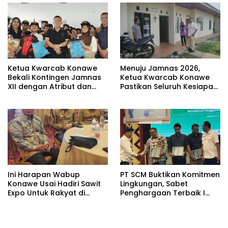
Ketua Kwarcab Konawe
Menuju Jamnas 2026,
Bekali Kontingen Jamnas
Ketua Kwarcab Konawe
XII dengan Atribut dan
Pastikan Seluruh Kesiapan
Motivasi, Incar Gelar
Kontingen di Cibubur
Terbaik di Sultra
Ini Harapan Wabup
PT SCM Buktikan Komitmen
Konawe Usai Hadiri Sawit
Lingkungan, Sabet
Expo Untuk Rakyat di
Penghargaan Terbaik I
Jakarta
Rehabilitasi DAS 2026