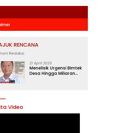
aimer
AJUK RENCANA
lom Redaksi
21 April 2025
Menelisik Urgensi Bimtek
Desa Hingga Miliaran
Rupiah di Konawe,
Menanti Langkah Tegas
Bupati Yusran Akbar
ita Video