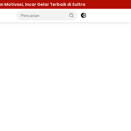
 Terbaik di Sultra
Menuju Jamnas 2026, Ketua Kwarc