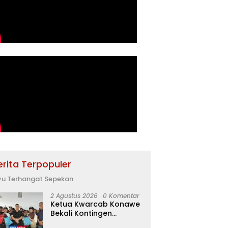
erita Terpopuler
yu Terhangat Sepekan
2 Agustus 2026
0 Komentar
Ketua Kwarcab Konawe
Bekali Kontingen
Jamnas XII dengan