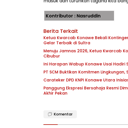
masuk dan turunkan tagana kita ba
Kontributor : Nasruddin
Berita Terkait
Ketua Kwarcab Konawe Bekali Kontingen 
Gelar Terbaik di Sultra
Menuju Jamnas 2026, Ketua Kwarcab Kon
Cibubur
Ini Harapan Wabup Konawe Usai Hadiri S
PT SCM Buktikan Komitmen Lingkungan, S
Carateker DPD KNPI Konawe Utara Inisi
Panggung Ekspresi Bersahaja Resmi Dim
Akhir Pekan
Komentar