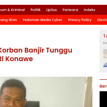
kum & Kriminal
Politik
LipSus
Pariwara
Indeks
sang Iklan
Pedoman Media Cyber
Privacy Policy
Discl
T
Ko
Korban Banjir Tunggu
ti Konawe
Ber