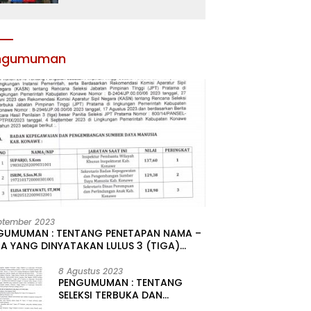
Atribut dan Motivasi,
Incar Gelar Terbaik di
Sultra
ngumuman
ptember 2023
GUMUMAN : TENTANG PENETAPAN NAMA –
A YANG DINYATAKAN LULUS 3 (TIGA)
R HASIL SELEKSI TERBUKA PENGISIAN
ATAN PIMPINAN TINGGI PRATAMA DI
8 Agustus 2023
PENGUMUMAN : TENTANG
GKUNGAN PEMERINTAH DAERAH
SELEKSI TERBUKA DAN
UPATEN KONAWE
KOMPETITIF PENGISIAN 2