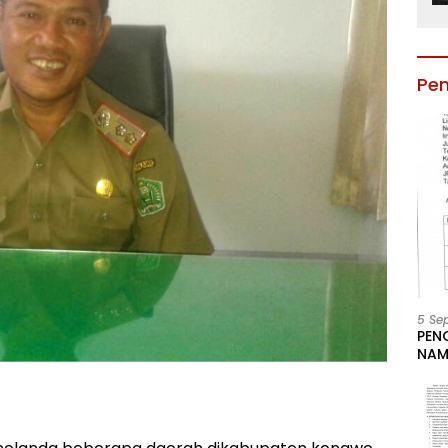
Pe
5 Se
PEN
NAM
BESA
JAB
LIN
KAB