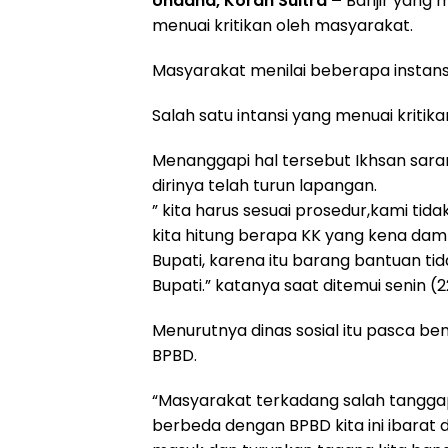
Unaaha, Koran Sultra –
Banjir yang
menuai kritikan oleh masyarakat.
Masyarakat menilai beberapa instansi
Salah satu intansi yang menuai kritik
Menanggapi hal tersebut Ikhsan sara
dirinya telah turun lapangan.
” kita harus sesuai prosedur,kami tid
kita hitung berapa KK yang kena damp
Bupati, karena itu barang bantuan tid
Bupati.” katanya saat ditemui senin (2
Menurutnya dinas sosial itu pasca b
BPBD.
“Masyarakat terkadang salah tanggap
berbeda dengan BPBD kita ini ibarat