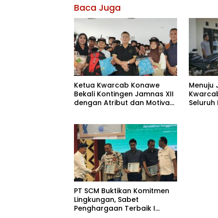
Baca Juga
Ketua Kwarcab Konawe
Menuju 
Bekali Kontingen Jamnas XII
Kwarcab
dengan Atribut dan Motivasi,
Seluruh
Incar Gelar Terbaik di Sultra
di Cibub
PT SCM Buktikan Komitmen
Lingkungan, Sabet
Penghargaan Terbaik I
Rehabilitasi DAS 2026