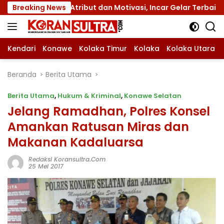
Langsung
gan Atribut dan Motivasi, Incar Gelar Terbaik di Sultra
Breaking News
ke
konten
Kendari
Konawe
Kolaka Timur
Kolaka
Kolaka Utara
Beranda
Berita Utama
Berita Utama
,
Hukum & Kriminal
,
Konawe Selatan
Jelang Ramadhan, Polres Konsel
Amankan Ratusan Miras dan
Makanan Kadaluarsa
Redaksi Koransultra.com
25 Mei 2017