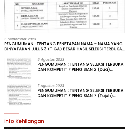
5 September 2023
PENGUMUMAN : TENTANG PENETAPAN NAMA – NAMA YANG
DINYATAKAN LULUS 3 (TIGA) BESAR HASIL SELEKSI TERBUKA
PENGISIAN JABATAN PIMPINAN TINGGI PRATAMA DI
LINGKUNGAN PEMERINTAH DAERAH KABUPATEN KONAWE
8 Agustus 2023
PENGUMUMAN : TENTANG SELEKSI TERBUKA
DAN KOMPETITIF PENGISIAN 2 (Dua)
JABATAN PIMPINAN TINGGI PRATAMA DI
LINGKUNGAN PEMERINTAH DAERAH
KABUPATEN KONAWE
7 Agustus 2023
PENGUMUMAN : TENTANG SELEKSI TERBUKA
DAN KOMPETITIF PENGISIAN 7 (Tujuh)
JABATAN PIMPINAN TINGGI PRATAMA DI
LINGKUNGAN PEMERINTAH DAERAH
KABUPATEN KONAWE
Info Kehilangan