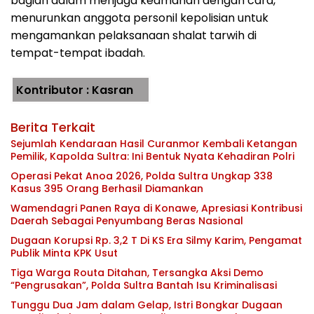
bagian dalam menjaga keamanan dengan cara,
menurunkan anggota personil kepolisian untuk
mengamankan pelaksanaan shalat tarwih di
tempat-tempat ibadah.
Kontributor : Kasran
Berita Terkait
Sejumlah Kendaraan Hasil Curanmor Kembali Ketangan
Pemilik, Kapolda Sultra: Ini Bentuk Nyata Kehadiran Polri
Operasi Pekat Anoa 2026, Polda Sultra Ungkap 338
Kasus 395 Orang Berhasil Diamankan
Wamendagri Panen Raya di Konawe, Apresiasi Kontribusi
Daerah Sebagai Penyumbang Beras Nasional
Dugaan Korupsi Rp. 3,2 T Di KS Era Silmy Karim, Pengamat
Publik Minta KPK Usut
Tiga Warga Routa Ditahan, Tersangka Aksi Demo
“Pengrusakan”, Polda Sultra Bantah Isu Kriminalisasi
Tunggu Dua Jam dalam Gelap, Istri Bongkar Dugaan