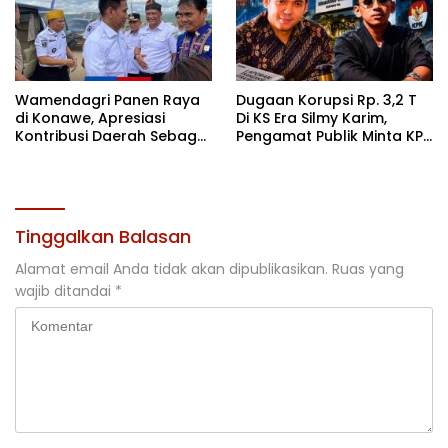
Wamendagri Panen Raya
Dugaan Korupsi Rp. 3,2 T
di Konawe, Apresiasi
Di KS Era Silmy Karim,
Kontribusi Daerah Sebagai
Pengamat Publik Minta KPK
Penyumbang Beras
Usut
Nasional
Tinggalkan Balasan
Alamat email Anda tidak akan dipublikasikan.
Ruas yang
wajib ditandai
*