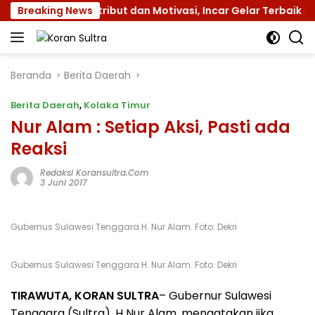
Langsung
II dengan Atribut dan Motivasi, Incar Gelar Terbaik di Sult
Breaking News
ke
konten
Beranda
Berita Daerah
Berita Daerah
,
Kolaka Timur
Nur Alam : Setiap Aksi, Pasti ada
Reaksi
Redaksi Koransultra.com
3 Juni 2017
Gubernus Sulawesi Tenggara H. Nur Alam. Foto: Dekri
Gubernus Sulawesi Tenggara H. Nur Alam. Foto: Dekri
TIRAWUTA, KORAN SULTRA
– Gubernur Sulawesi
Tenggara (Sultra), H Nur Alam, mengatakan jika