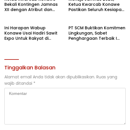
Bekali Kontingen Jamnas
Ketua Kwarcab Konawe
XII dengan Atribut dan
Pastikan Seluruh Kesiapan
Motivasi, Incar Gelar
Kontingen di Cibubur
Terbaik di Sultra
Ini Harapan Wabup
PT SCM Buktikan Komitmen
Konawe Usai Hadiri Sawit
Lingkungan, Sabet
Expo Untuk Rakyat di
Penghargaan Terbaik I
Jakarta
Rehabilitasi DAS 2026
Tinggalkan Balasan
Alamat email Anda tidak akan dipublikasikan.
Ruas yang
wajib ditandai
*