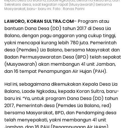
Kepala Desa Lia Balano, Laode Ngkodau, bersama Ketua BPD, dan
Sekretaris desa, saat kegiatan rapat (Musyawarah) bersama
Masyarakat, baru- baru ini. Foto : Ronas Parini
LAWORO, KORAN SULTRA.COM
– Program atau
bantuan Dana Desa (DD) tahun 2017 di Desa Lia
Balano, dengan pagu anggaran yang cukup tinggi,
yakni mencapai kurang lebih 780 juta. Pemerintah
desa (Pemdes) Lia Balano, bersama Masyrakat dan
Badan Permusyawaratan Desa (BPD) telah sepakat
(Musyawarah) akan membangun 41 unit Jamban,
dan 16 tempat Penampungan Air Hujan (PAH).
Hal ini, sebagaimana dikemukakan Kepala Desa Lia
Balano, Laode Ngkodau, kepada Koran Sultra, baru-
baru ini. “Ya, untuk program Dana Desa (DD) tahun
2017, Pemerintah desa (Pemdes Lia Balano, red)
bersama Masyarakat, BPD, dan Pendamping desa
telah menyepakati, yakni membangun 41 unit
Jamban, dan 16 PAH (Penampungan Air Hujan).