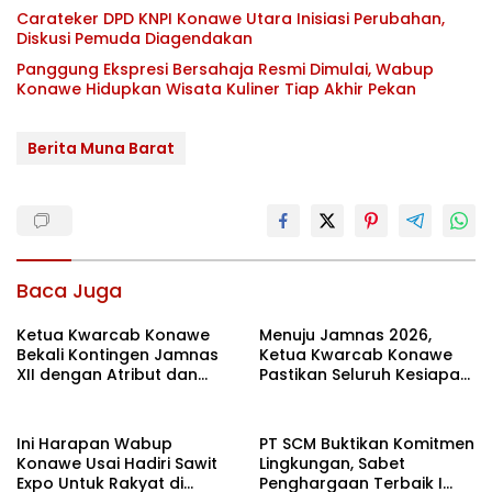
Carateker DPD KNPI Konawe Utara Inisiasi Perubahan,
Diskusi Pemuda Diagendakan
Panggung Ekspresi Bersahaja Resmi Dimulai, Wabup
Konawe Hidupkan Wisata Kuliner Tiap Akhir Pekan
Berita Muna Barat
Baca Juga
Ketua Kwarcab Konawe
Menuju Jamnas 2026,
Bekali Kontingen Jamnas
Ketua Kwarcab Konawe
XII dengan Atribut dan
Pastikan Seluruh Kesiapan
Motivasi, Incar Gelar
Kontingen di Cibubur
Terbaik di Sultra
Ini Harapan Wabup
PT SCM Buktikan Komitmen
Konawe Usai Hadiri Sawit
Lingkungan, Sabet
Expo Untuk Rakyat di
Penghargaan Terbaik I