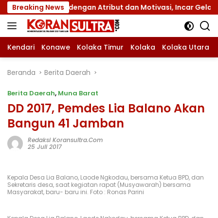
Langsung
amnas XII dengan Atribut dan Motivasi, Incar Gelar Terbaik 
Breaking News
ke
konten
Kendari
Konawe
Kolaka Timur
Kolaka
Kolaka Utara
Beranda
Berita Daerah
Berita Daerah
,
Muna Barat
DD 2017, Pemdes Lia Balano Akan
Bangun 41 Jamban
Redaksi Koransultra.com
25 Juli 2017
Kepala Desa Lia Balano, Laode Ngkodau, bersama Ketua BPD, dan
Sekretaris desa, saat kegiatan rapat (Musyawarah) bersama
Masyarakat, baru- baru ini. Foto : Ronas Parini