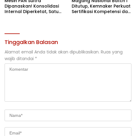
Mesin PAN Sultra
Magang Nasional Batch I
Dipanaskan! Konsolidasi
Ditutup, Kemnaker Perkuat
Internal Diperketat, Satu
Sertifikasi Kompetensi dan
Komando Menuju Agenda
Akses Kerja
Politik Besar
Tinggalkan Balasan
Alamat email Anda tidak akan dipublikasikan.
Ruas yang
wajib ditandai
*