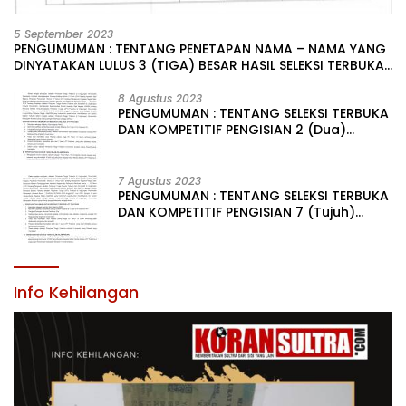
5 September 2023
PENGUMUMAN : TENTANG PENETAPAN NAMA – NAMA YANG
DINYATAKAN LULUS 3 (TIGA) BESAR HASIL SELEKSI TERBUKA
PENGISIAN JABATAN PIMPINAN TINGGI PRATAMA DI
LINGKUNGAN PEMERINTAH DAERAH KABUPATEN KONAWE
8 Agustus 2023
PENGUMUMAN : TENTANG SELEKSI TERBUKA
DAN KOMPETITIF PENGISIAN 2 (Dua)
JABATAN PIMPINAN TINGGI PRATAMA DI
LINGKUNGAN PEMERINTAH DAERAH
KABUPATEN KONAWE
7 Agustus 2023
PENGUMUMAN : TENTANG SELEKSI TERBUKA
DAN KOMPETITIF PENGISIAN 7 (Tujuh)
JABATAN PIMPINAN TINGGI PRATAMA DI
LINGKUNGAN PEMERINTAH DAERAH
KABUPATEN KONAWE
Info Kehilangan