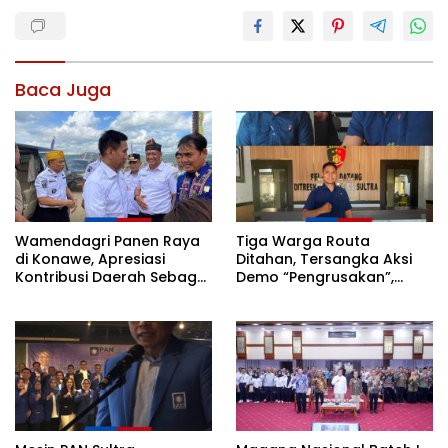
Baca Juga
Wamendagri Panen Raya
Tiga Warga Routa
di Konawe, Apresiasi
Ditahan, Tersangka Aksi
Kontribusi Daerah Sebagai
Demo “Pengrusakan”,
Penyumbang Beras
Polda Sultra Bantah Isu
Nasional
Kriminalisasi