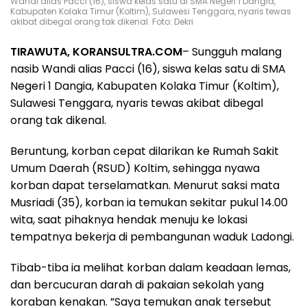
Wandi alias Pacci (16), siswa kelas satu di SMA Negeri 1 Dangia,
Kabupaten Kolaka Timur (Koltim), Sulawesi Tenggara, nyaris tewas
akibat dibegal orang tak dikenal. Foto: Dekri
TIRAWUTA, KORANSULTRA.COM
– Sungguh malang
nasib Wandi alias Pacci (16), siswa kelas satu di SMA
Negeri 1 Dangia, Kabupaten Kolaka Timur (Koltim),
Sulawesi Tenggara, nyaris tewas akibat dibegal
orang tak dikenal.
Beruntung, korban cepat dilarikan ke Rumah Sakit
Umum Daerah (RSUD) Koltim, sehingga nyawa
korban dapat terselamatkan. Menurut saksi mata
Musriadi (35), korban ia temukan sekitar pukul 14.00
wita, saat pihaknya hendak menuju ke lokasi
tempatnya bekerja di pembangunan waduk Ladongi.
Tibab-tiba ia melihat korban dalam keadaan lemas,
dan bercucuran darah di pakaian sekolah yang
koraban kenakan. ”Saya temukan anak tersebut