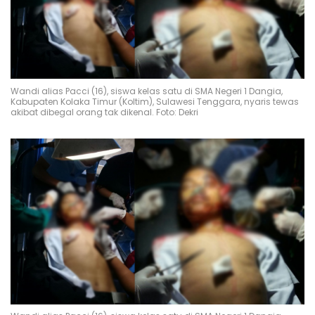
Wandi alias Pacci (16), siswa kelas satu di SMA Negeri 1 Dangia,
Kabupaten Kolaka Timur (Koltim), Sulawesi Tenggara, nyaris tewas
akibat dibegal orang tak dikenal. Foto: Dekri