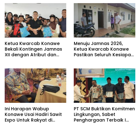
Ketua Kwarcab Konawe
Menuju Jamnas 2026,
Bekali Kontingen Jamnas
Ketua Kwarcab Konawe
XII dengan Atribut dan
Pastikan Seluruh Kesiapan
Motivasi, Incar Gelar
Kontingen di Cibubur
Terbaik di Sultra
Ini Harapan Wabup
PT SCM Buktikan Komitmen
Konawe Usai Hadiri Sawit
Lingkungan, Sabet
Expo Untuk Rakyat di
Penghargaan Terbaik I
Jakarta
Rehabilitasi DAS 2026