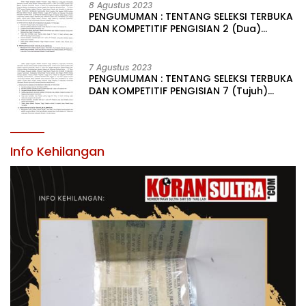
LINGKUNGAN PEMERINTAH DAERAH KABUPATEN KONAWE
8 Agustus 2023
PENGUMUMAN : TENTANG SELEKSI TERBUKA
DAN KOMPETITIF PENGISIAN 2 (Dua)
JABATAN PIMPINAN TINGGI PRATAMA DI
LINGKUNGAN PEMERINTAH DAERAH
KABUPATEN KONAWE
7 Agustus 2023
PENGUMUMAN : TENTANG SELEKSI TERBUKA
DAN KOMPETITIF PENGISIAN 7 (Tujuh)
JABATAN PIMPINAN TINGGI PRATAMA DI
LINGKUNGAN PEMERINTAH DAERAH
KABUPATEN KONAWE
Info Kehilangan