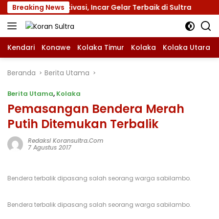
Langsung
ut dan Motivasi, Incar Gelar Terbaik di Sultra
Breaking News
Menuj
ke
konten
Kendari
Konawe
Kolaka Timur
Kolaka
Kolaka Utara
Beranda
Berita Utama
Berita Utama
,
Kolaka
Pemasangan Bendera Merah
Putih Ditemukan Terbalik
Redaksi Koransultra.com
7 Agustus 2017
Bendera terbalik dipasang salah seorang warga sabilambo.
Bendera terbalik dipasang salah seorang warga sabilambo.