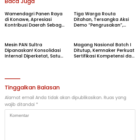
Baca Juga
Wamendagri Panen Raya
Tiga Warga Routa
di Konawe, Apresiasi
Ditahan, Tersangka Aksi
Kontribusi Daerah Sebagai
Demo “Pengrusakan”,
Penyumbang Beras
Polda Sultra Bantah Isu
Nasional
Kriminalisasi
Mesin PAN Sultra
Magang Nasional Batch I
Dipanaskan! Konsolidasi
Ditutup, Kemnaker Perkuat
Internal Diperketat, Satu
Sertifikasi Kompetensi dan
Komando Menuju Agenda
Akses Kerja
Politik Besar
Tinggalkan Balasan
Alamat email Anda tidak akan dipublikasikan.
Ruas yang
wajib ditandai
*