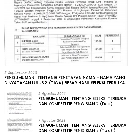
5 September 2023
PENGUMUMAN : TENTANG PENETAPAN NAMA – NAMA YANG
DINYATAKAN LULUS 3 (TIGA) BESAR HASIL SELEKSI TERBUKA
PENGISIAN JABATAN PIMPINAN TINGGI PRATAMA DI
LINGKUNGAN PEMERINTAH DAERAH KABUPATEN KONAWE
8 Agustus 2023
PENGUMUMAN : TENTANG SELEKSI TERBUKA
DAN KOMPETITIF PENGISIAN 2 (Dua)
JABATAN PIMPINAN TINGGI PRATAMA DI
LINGKUNGAN PEMERINTAH DAERAH
KABUPATEN KONAWE
7 Agustus 2023
PENGUMUMAN : TENTANG SELEKSI TERBUKA
DAN KOMPETITIF PENGISIAN 7 (Tujuh)