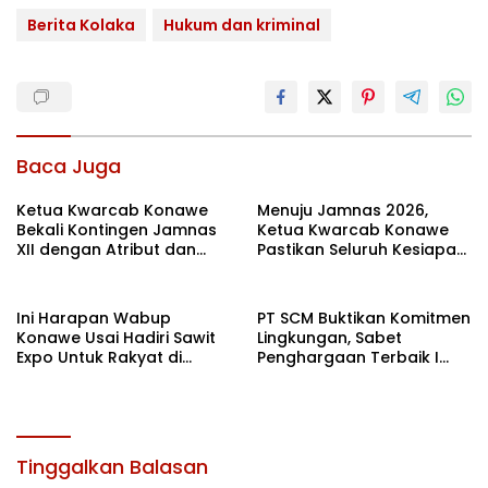
Berita Kolaka
Hukum dan kriminal
Baca Juga
Ketua Kwarcab Konawe
Menuju Jamnas 2026,
Bekali Kontingen Jamnas
Ketua Kwarcab Konawe
XII dengan Atribut dan
Pastikan Seluruh Kesiapan
Motivasi, Incar Gelar
Kontingen di Cibubur
Terbaik di Sultra
Ini Harapan Wabup
PT SCM Buktikan Komitmen
Konawe Usai Hadiri Sawit
Lingkungan, Sabet
Expo Untuk Rakyat di
Penghargaan Terbaik I
Jakarta
Rehabilitasi DAS 2026
Tinggalkan Balasan