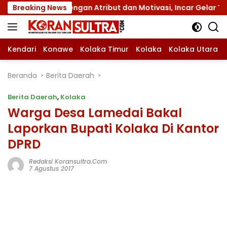
Langsung
s XII dengan Atribut dan Motivasi, Incar Gelar Terbaik di S
Breaking News
ke
konten
Kendari
Konawe
Kolaka Timur
Kolaka
Kolaka Utara
Beranda
Berita Daerah
Berita Daerah
,
Kolaka
Warga Desa Lamedai Bakal
Laporkan Bupati Kolaka Di Kantor
DPRD
Redaksi Koransultra.com
7 Agustus 2017