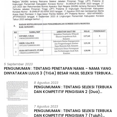
5 September 2023
PENGUMUMAN : TENTANG PENETAPAN NAMA – NAMA YANG
DINYATAKAN LULUS 3 (TIGA) BESAR HASIL SELEKSI TERBUKA
PENGISIAN JABATAN PIMPINAN TINGGI PRATAMA DI
LINGKUNGAN PEMERINTAH DAERAH KABUPATEN KONAWE
8 Agustus 2023
PENGUMUMAN : TENTANG SELEKSI TERBUKA
DAN KOMPETITIF PENGISIAN 2 (Dua)
JABATAN PIMPINAN TINGGI PRATAMA DI
LINGKUNGAN PEMERINTAH DAERAH
KABUPATEN KONAWE
7 Agustus 2023
PENGUMUMAN : TENTANG SELEKSI TERBUKA
DAN KOMPETITIF PENGISIAN 7 (Tujuh)