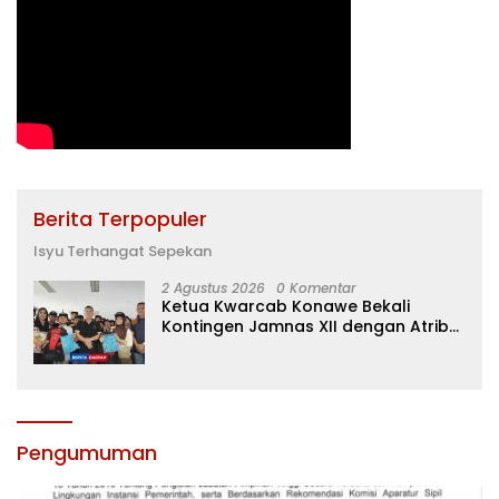
Berita Terpopuler
Isyu Terhangat Sepekan
2 Agustus 2026
0 Komentar
Ketua Kwarcab Konawe Bekali
Kontingen Jamnas XII dengan Atribut
dan Motivasi, Incar Gelar Terbaik di
Sultra
Pengumuman