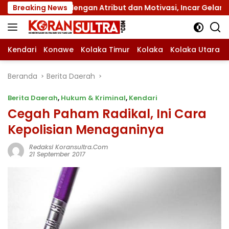
Langsung
s XII dengan Atribut dan Motivasi, Incar Gelar Terbaik di S
Breaking News
ke
konten
Kendari
Konawe
Kolaka Timur
Kolaka
Kolaka Utara
Beranda
Berita Daerah
Berita Daerah
,
Hukum & Kriminal
,
Kendari
Cegah Paham Radikal, Ini Cara
Kepolisian Menaganinya
Redaksi Koransultra.com
21 September 2017