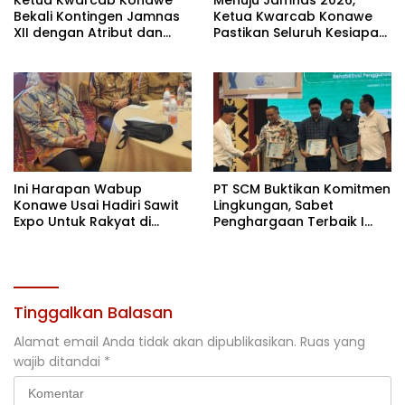
Ketua Kwarcab Konawe
Menuju Jamnas 2026,
Bekali Kontingen Jamnas
Ketua Kwarcab Konawe
XII dengan Atribut dan
Pastikan Seluruh Kesiapan
Motivasi, Incar Gelar
Kontingen di Cibubur
Terbaik di Sultra
Ini Harapan Wabup
PT SCM Buktikan Komitmen
Konawe Usai Hadiri Sawit
Lingkungan, Sabet
Expo Untuk Rakyat di
Penghargaan Terbaik I
Jakarta
Rehabilitasi DAS 2026
Tinggalkan Balasan
Alamat email Anda tidak akan dipublikasikan.
Ruas yang
wajib ditandai
*