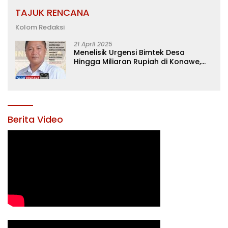
TAJUK RENCANA
Kolom Redaksi
21 April 2025
Menelisik Urgensi Bimtek Desa
Hingga Miliaran Rupiah di Konawe,
Menanti Langkah Tegas Bupati
Yusran Akbar
Berita Video