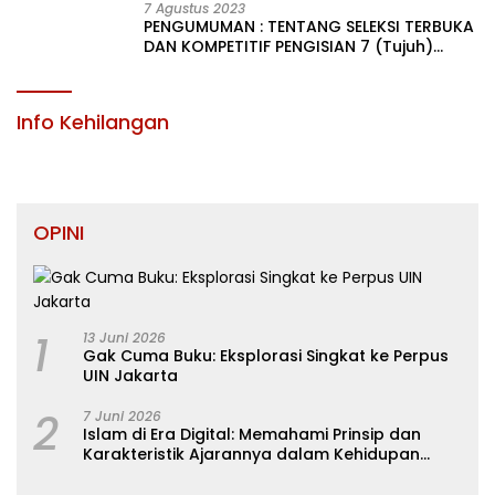
7 Agustus 2023
PENGUMUMAN : TENTANG SELEKSI TERBUKA
DAN KOMPETITIF PENGISIAN 7 (Tujuh)
JABATAN PIMPINAN TINGGI PRATAMA DI
LINGKUNGAN PEMERINTAH DAERAH
KABUPATEN KONAWE
Info Kehilangan
OPINI
1
13 Juni 2026
Gak Cuma Buku: Eksplorasi Singkat ke Perpus
UIN Jakarta
2
7 Juni 2026
Islam di Era Digital: Memahami Prinsip dan
Karakteristik Ajarannya dalam Kehidupan
Modern