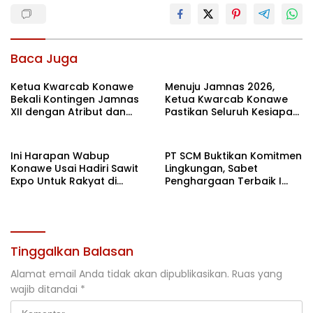
Baca Juga
Ketua Kwarcab Konawe
Menuju Jamnas 2026,
Bekali Kontingen Jamnas
Ketua Kwarcab Konawe
XII dengan Atribut dan
Pastikan Seluruh Kesiapan
Motivasi, Incar Gelar
Kontingen di Cibubur
Terbaik di Sultra
Ini Harapan Wabup
PT SCM Buktikan Komitmen
Konawe Usai Hadiri Sawit
Lingkungan, Sabet
Expo Untuk Rakyat di
Penghargaan Terbaik I
Jakarta
Rehabilitasi DAS 2026
Tinggalkan Balasan
Alamat email Anda tidak akan dipublikasikan.
Ruas yang
wajib ditandai
*