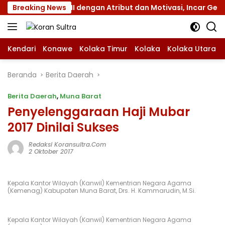
Langsung
en Jamnas XII dengan Atribut dan Motivasi, Incar Gelar Terb
Breaking News
ke
konten
Kendari
Konawe
Kolaka Timur
Kolaka
Kolaka Utara
Beranda
Berita Daerah
Berita Daerah
,
Muna Barat
Penyelenggaraan Haji Mubar
2017 Dinilai Sukses
Redaksi Koransultra.com
2 Oktober 2017
Kepala Kantor Wilayah (Kanwil) Kementrian Negara Agama
(Kemenag) Kabupaten Muna Barat, Drs. H. Kammarudin, M.Si.
Kepala Kantor Wilayah (Kanwil) Kementrian Negara Agama