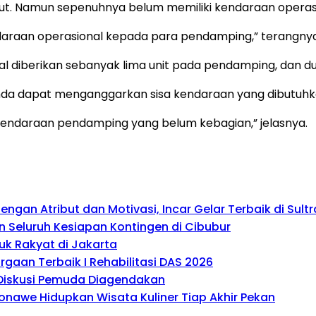
kolut. Namun sepenuhnya belum memiliki kendaraan opera
ndaraan operasional kepada para pendamping,” terangnya
kal diberikan sebanyak lima unit pada pendamping, dan d
emda dapat menganggarkan sisa kendaraan yang dibutuhk
kendaraan pendamping yang belum kebagian,” jelasnya.
gan Atribut dan Motivasi, Incar Gelar Terbaik di Sultr
 Seluruh Kesiapan Kontingen di Cibubur
uk Rakyat di Jakarta
gaan Terbaik I Rehabilitasi DAS 2026
, Diskusi Pemuda Diagendakan
onawe Hidupkan Wisata Kuliner Tiap Akhir Pekan