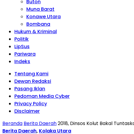
Buton
Muna Barat
Konawe Utara
Bombana
Hukum & Kriminal
Politik
LipSus
Pariwara
Indeks
Tentang Kami
Dewan Redaksi
Pasang Iklan
Pedoman Media Cyber
Privacy Policy
Disclaimer
Beranda
Berita Daerah
2018, Dinsos Kolut Bakal Tunta
Berita Daerah
,
Kolaka Utara