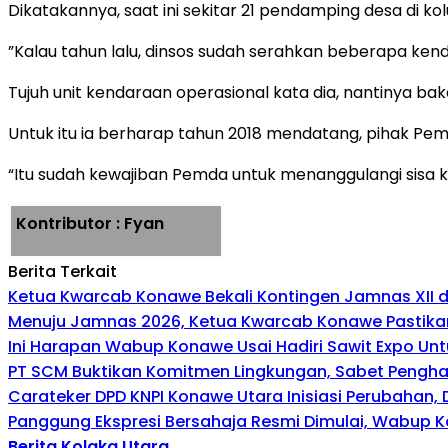
Dikatakannya, saat ini sekitar 21 pendamping desa di 
”Kalau tahun lalu, dinsos sudah serahkan beberapa ke
Tujuh unit kendaraan operasional kata dia, nantinya ba
Untuk itu ia berharap tahun 2018 mendatang, pihak P
“Itu sudah kewajiban Pemda untuk menanggulangi sisa 
Kontributor : Fyan
Berita Terkait
Ketua Kwarcab Konawe Bekali Kontingen Jamnas XII den
Menuju Jamnas 2026, Ketua Kwarcab Konawe Pastikan
Ini Harapan Wabup Konawe Usai Hadiri Sawit Expo Unt
PT SCM Buktikan Komitmen Lingkungan, Sabet Penghar
Carateker DPD KNPI Konawe Utara Inisiasi Perubahan
Panggung Ekspresi Bersahaja Resmi Dimulai, Wabup K
Berita Kolaka Utara