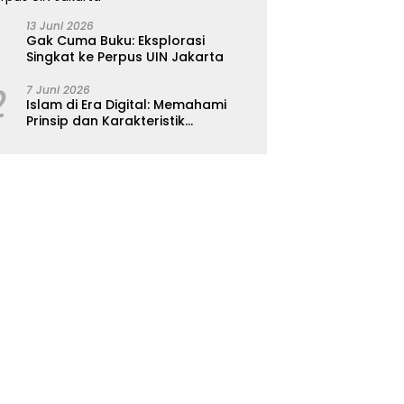
13 Juni 2026
Gak Cuma Buku: Eksplorasi
Singkat ke Perpus UIN Jakarta
2
7 Juni 2026
Islam di Era Digital: Memahami
Prinsip dan Karakteristik
Ajarannya dalam Kehidupan
Modern