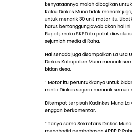
kenyataannya malah dibagikan untu
Kalau Dinkes Muna tidak menarik ju
untuk menarik 30 unit motor itu. Liba
harus bertanggungjawab akan hal ini 
Bupati, maka SKPD itu patut dievaluasi
sejumlah media di Raha.
Hal senada juga disampaikan La Usa Um
Dinkes Kabupaten Muna menarik semu
bidan desa.
” Motor itu peruntukkanya untuk bidan
minta Dinkes segera menarik semua mo
Ditempat terpisah Kadinkes Muna La O
enggan berkomentar.
” Tanya sama Sekretaris Dinkes Muna 
menghadiri pembahasan APBP P Rabu 