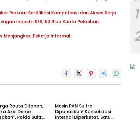
1
ker Perkuat Sertifikasi Kompetensi dan Akses Kerja
ngan Industri KEK, 60 Ribu Kuota Pelatihan
s Menjangkau Pekerja Informal
rga Routa Ditahan,
Mesin PAN Sultra
ka Aksi Demo
Dipanaskan! Konsolidasi
sakan”, Polda Sultra
Internal Diperketat, Satu
su Kriminalisasi
Komando Menuju Agenda
Politik Besar