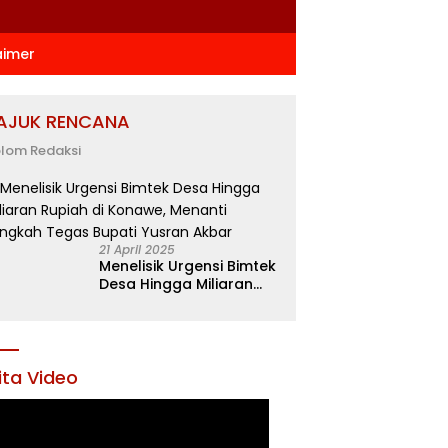
aimer
AJUK RENCANA
lom Redaksi
21 April 2025
Menelisik Urgensi Bimtek
Desa Hingga Miliaran
Rupiah di Konawe,
Menanti Langkah Tegas
Bupati Yusran Akbar
ita Video