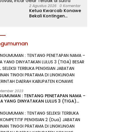
2 Agustus 2026
0 Komentar
Ketua Kwarcab Konawe
Bekali Kontingen
Jamnas XII dengan
Atribut dan Motivasi,
Incar Gelar Terbaik di
Sultra
ngumuman
ptember 2023
GUMUMAN : TENTANG PENETAPAN NAMA –
A YANG DINYATAKAN LULUS 3 (TIGA)
R HASIL SELEKSI TERBUKA PENGISIAN
ATAN PIMPINAN TINGGI PRATAMA DI
GKUNGAN PEMERINTAH DAERAH
UPATEN KONAWE