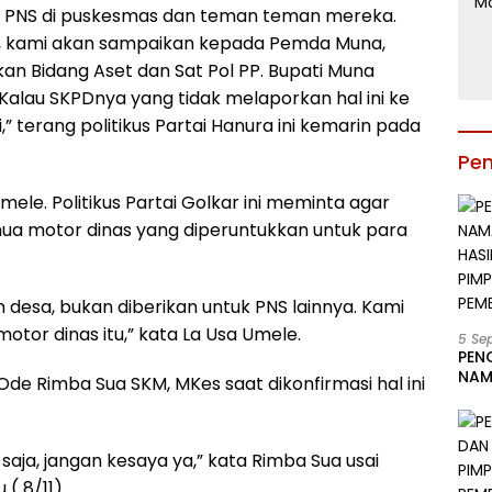
k PNS di puskesmas dan teman teman mereka.
ga, kami akan sampaikan kepada Pemda Muna,
tkan Bidang Aset dan Sat Pol PP. Bupati Muna
Kalau SKPDnya yang tidak melaporkan hal ini ke
,” terang politikus Partai Hanura ini kemarin pada
Pe
ele. Politikus Partai Golkar ini meminta agar
a motor dinas yang diperuntukkan untuk para
 desa, bukan diberikan untuk PNS lainnya. Kami
tor dinas itu,” kata La Usa Umele.
5 Se
PEN
NAM
de Rimba Sua SKM, MKes saat dikonfirmasi hal ini
BESA
JAB
LIN
KAB
saja, jangan kesaya ya,” kata Rimba Sua usai
( 8/11).