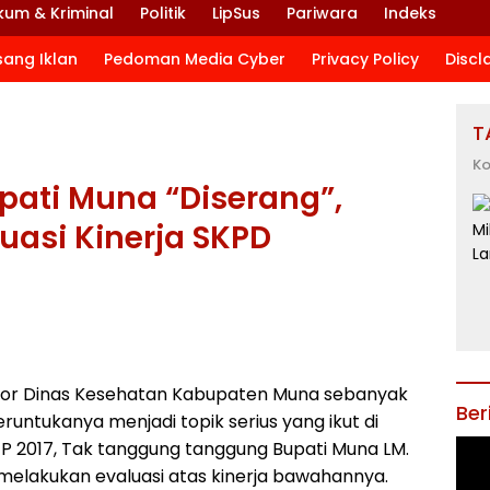
kum & Kriminal
Politik
LipSus
Pariwara
Indeks
sang Iklan
Pedoman Media Cyber
Privacy Policy
Discl
T
Ko
pati Muna “Diserang”,
luasi Kinerja SKPD
or Dinas Kesehatan Kabupaten Muna sebanyak
Ber
peruntukanya menjadi topik serius yang ikut di
 2017, Tak tanggung tanggung Bupati Muna LM.
elakukan evaluasi atas kinerja bawahannya.