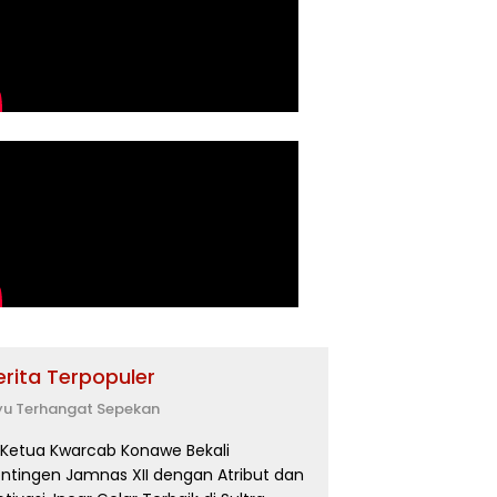
erita Terpopuler
yu Terhangat Sepekan