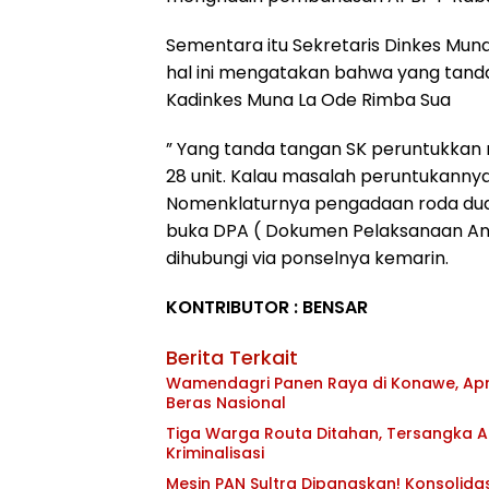
Sementara itu Sekretaris Dinkes Mun
hal ini mengatakan bahwa yang tand
Kadinkes Muna La Ode Rimba Sua
” Yang tanda tangan SK peruntukkan 
28 unit. Kalau masalah peruntukanny
Nomenklaturnya pengadaan roda dua u
buka DPA ( Dokumen Pelaksanaan Angg
dihubungi via ponselnya kemarin.
KONTRIBUTOR : BENSAR
Berita Terkait
Wamendagri Panen Raya di Konawe, Apr
Beras Nasional
Tiga Warga Routa Ditahan, Tersangka Ak
Kriminalisasi
Mesin PAN Sultra Dipanaskan! Konsolida