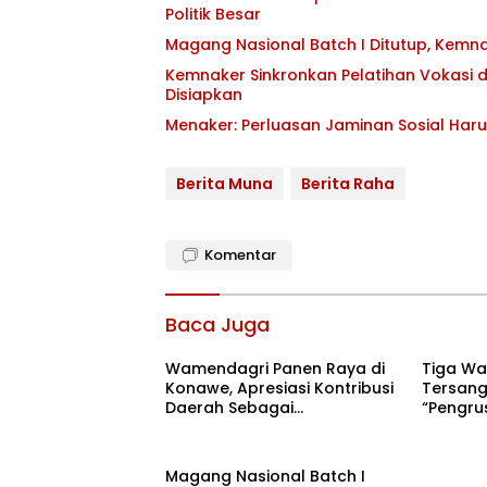
Politik Besar
Magang Nasional Batch I Ditutup, Kemna
Kemnaker Sinkronkan Pelatihan Vokasi de
Disiapkan
Menaker: Perluasan Jaminan Sosial Haru
Berita Muna
Berita Raha
Komentar
Baca Juga
Wamendagri Panen Raya di
Tiga Wa
Konawe, Apresiasi Kontribusi
Tersang
Daerah Sebagai
“Pengru
Penyumbang Beras Nasional
Bantah I
Magang Nasional Batch I