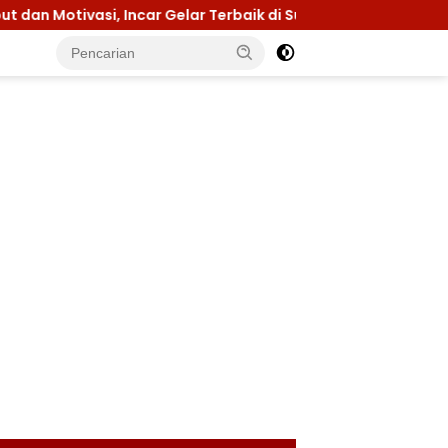
si, Incar Gelar Terbaik di Sultra
Menuju Jamnas 202