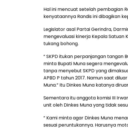
Hal ini mencuat setelah pembagian R
kenyataannya Randis ini dibagikan ke
Legislator asal Partai Gerindra, Da
mengevaluasi kinerja Kepala Satuan 
tukang bohong.
” SKPD itukan perpanjangan tangan B
minta Bupati Muna segera mengevaluasi
tanpa menyebut SKPD yang dimaksud
APBD P tahun 2017. Namun saat dilu
Muna.” Itu Dinkes Muna katanya diruang 
Sementara itu anggota komisi III Ir
unit oleh Dinkes Muna yang tidak ses
” Kami minta agar Dinkes Muna menari
sesuai peruntukannya. Harusnya motor