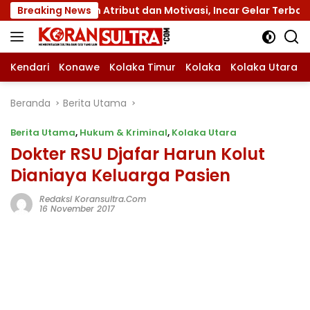
Langsung
ngan Atribut dan Motivasi, Incar Gelar Terbaik di Sultra
Breaking News
ke
konten
Kendari
Konawe
Kolaka Timur
Kolaka
Kolaka Utara
Beranda
Berita Utama
Berita Utama
,
Hukum & Kriminal
,
Kolaka Utara
Dokter RSU Djafar Harun Kolut
Dianiaya Keluarga Pasien
Redaksi Koransultra.com
16 November 2017