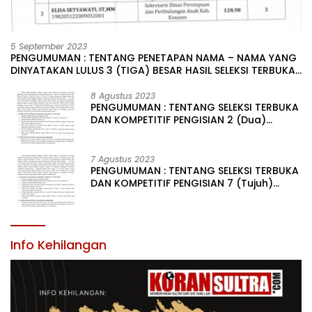
5 September 2023
PENGUMUMAN : TENTANG PENETAPAN NAMA – NAMA YANG
DINYATAKAN LULUS 3 (TIGA) BESAR HASIL SELEKSI TERBUKA
PENGISIAN JABATAN PIMPINAN TINGGI PRATAMA DI
LINGKUNGAN PEMERINTAH DAERAH KABUPATEN KONAWE
8 Agustus 2023
PENGUMUMAN : TENTANG SELEKSI TERBUKA
DAN KOMPETITIF PENGISIAN 2 (Dua)
JABATAN PIMPINAN TINGGI PRATAMA DI
LINGKUNGAN PEMERINTAH DAERAH
KABUPATEN KONAWE
7 Agustus 2023
PENGUMUMAN : TENTANG SELEKSI TERBUKA
DAN KOMPETITIF PENGISIAN 7 (Tujuh)
JABATAN PIMPINAN TINGGI PRATAMA DI
LINGKUNGAN PEMERINTAH DAERAH
KABUPATEN KONAWE
Info Kehilangan