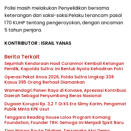
Polisi masih melakukan Penyelidikan bersama
keterangan dari saksi-saksi.Pelaku terancam pasal
170 KUHP tentang pengeroyokan, dengan ancaman
5 tahun penjara.
KONTRIBUTOR : ISRAIL YANAS
Berita Terkait
Sejumlah Kendaraan Hasil Curanmor Kembali Ketangan
Pemilik, Kapolda Sultra: Ini Bentuk Nyata Kehadiran Polri
Operasi Pekat Anoa 2026, Polda Sultra Ungkap 338
Kasus 395 Orang Berhasil Diamankan
Wamendagri Panen Raya di Konawe, Apresiasi Kontribusi
Daerah Sebagai Penyumbang Beras Nasional
Dugaan Korupsi Rp. 3,2 T Di KS Era Silmy Karim, Pengamat
Publik Minta KPK Usut
Tenggara Reading House Lolos Program Komang
Foundation, Founder TRH: Semoga Ini Menjadi Spirit Baru
Tiga Warga Routa Ditahan, Tersangka Aksi Demo