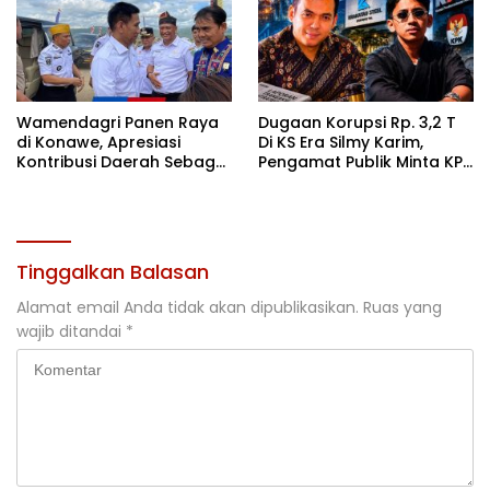
Wamendagri Panen Raya
Dugaan Korupsi Rp. 3,2 T
di Konawe, Apresiasi
Di KS Era Silmy Karim,
Kontribusi Daerah Sebagai
Pengamat Publik Minta KPK
Penyumbang Beras
Usut
Nasional
Tinggalkan Balasan
Alamat email Anda tidak akan dipublikasikan.
Ruas yang
wajib ditandai
*