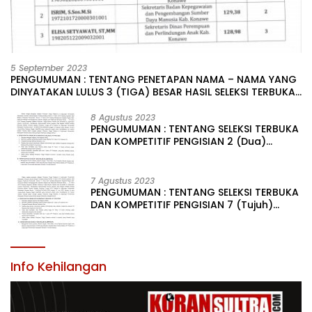
5 September 2023
PENGUMUMAN : TENTANG PENETAPAN NAMA – NAMA YANG
DINYATAKAN LULUS 3 (TIGA) BESAR HASIL SELEKSI TERBUKA
PENGISIAN JABATAN PIMPINAN TINGGI PRATAMA DI
LINGKUNGAN PEMERINTAH DAERAH KABUPATEN KONAWE
8 Agustus 2023
PENGUMUMAN : TENTANG SELEKSI TERBUKA
DAN KOMPETITIF PENGISIAN 2 (Dua)
JABATAN PIMPINAN TINGGI PRATAMA DI
LINGKUNGAN PEMERINTAH DAERAH
KABUPATEN KONAWE
7 Agustus 2023
PENGUMUMAN : TENTANG SELEKSI TERBUKA
DAN KOMPETITIF PENGISIAN 7 (Tujuh)
JABATAN PIMPINAN TINGGI PRATAMA DI
LINGKUNGAN PEMERINTAH DAERAH
KABUPATEN KONAWE
Info Kehilangan