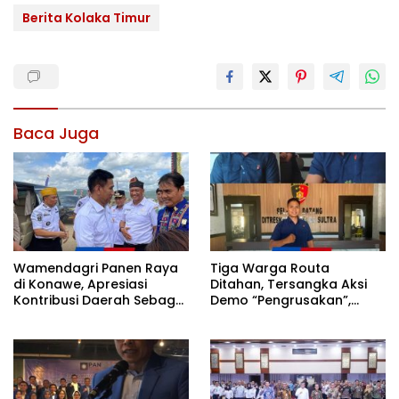
Berita Kolaka Timur
Baca Juga
Wamendagri Panen Raya
Tiga Warga Routa
di Konawe, Apresiasi
Ditahan, Tersangka Aksi
Kontribusi Daerah Sebagai
Demo “Pengrusakan”,
Penyumbang Beras
Polda Sultra Bantah Isu
Nasional
Kriminalisasi