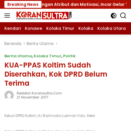
Langsung
 XII dengan Atribut dan Motivasi, Incar Gelar Terbaik di Sul
Breaking News
ke
konten
Kendari
Konawe
Kolaka Timur
Kolaka
Kolaka Utara
Beranda
Berita Utama
Berita Utama
,
Kolaka Timur
,
Politik
KUA-PPAS Koltim Sudah
Diserahkan, Kok DPRD Belum
Terima
Redaksi Koransultra.com
21 November 2017
Ketua DPRD Koltim, HJ Rahmatia Lukman Foto: Dekri