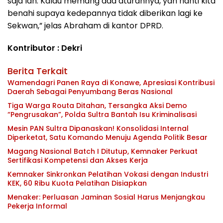
saja lah. Kalau memang ada aturannya, yah nanti kita
benahi supaya kedepannya tidak diberikan lagi ke
Sekwan,” jelas Abraham di kantor DPRD.
Kontributor : Dekri
Berita Terkait
Wamendagri Panen Raya di Konawe, Apresiasi Kontribusi
Daerah Sebagai Penyumbang Beras Nasional
Tiga Warga Routa Ditahan, Tersangka Aksi Demo
“Pengrusakan”, Polda Sultra Bantah Isu Kriminalisasi
Mesin PAN Sultra Dipanaskan! Konsolidasi Internal
Diperketat, Satu Komando Menuju Agenda Politik Besar
Magang Nasional Batch I Ditutup, Kemnaker Perkuat
Sertifikasi Kompetensi dan Akses Kerja
Kemnaker Sinkronkan Pelatihan Vokasi dengan Industri
KEK, 60 Ribu Kuota Pelatihan Disiapkan
Menaker: Perluasan Jaminan Sosial Harus Menjangkau
Pekerja Informal