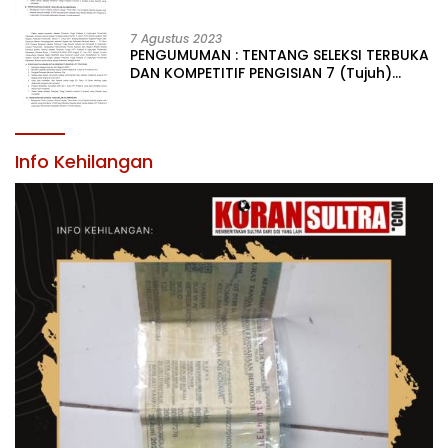
LINGKUNGAN PEMERINTAH DAERAH
KABUPATEN KONAWE
7 Agustus 2023
PENGUMUMAN : TENTANG SELEKSI TERBUKA
DAN KOMPETITIF PENGISIAN 7 (Tujuh)
JABATAN PIMPINAN TINGGI PRATAMA DI
LINGKUNGAN PEMERINTAH DAERAH
KABUPATEN KONAWE
Info Kehilangan