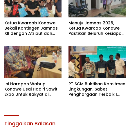
Ketua Kwarcab Konawe
Menuju Jamnas 2026,
Bekali Kontingen Jamnas
Ketua Kwarcab Konawe
XII dengan Atribut dan
Pastikan Seluruh Kesiapan
Motivasi, Incar Gelar
Kontingen di Cibubur
Terbaik di Sultra
Ini Harapan Wabup
PT SCM Buktikan Komitmen
Konawe Usai Hadiri Sawit
Lingkungan, Sabet
Expo Untuk Rakyat di
Penghargaan Terbaik I
Jakarta
Rehabilitasi DAS 2026
Tinggalkan Balasan