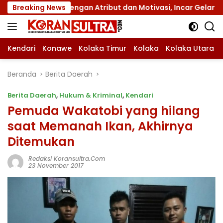
Langsung
XII dengan Atribut dan Motivasi, Incar Gelar Terbaik di Sul
Breaking News
ke
konten
Kendari
Konawe
Kolaka Timur
Kolaka
Kolaka Utara
Beranda
Berita Daerah
Berita Daerah
,
Hukum & Kriminal
,
Kendari
Pemuda Wakatobi yang hilang
saat Memanah Ikan, Akhirnya
Ditemukan
Redaksi Koransultra.com
23 November 2017