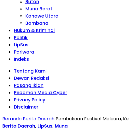
Buton
Muna Barat
Konawe Utara
Bombana
Hukum & Kriminal
Politik
LipSus
Pariwara
Indeks
Tentang Kami
Dewan Redaksi
Pasang Iklan
Pedoman Media Cyber
Privacy Policy
Disclaimer
Beranda
Berita Daerah
Pembukaan Festival Meleura, Kem
Berita Daerah
,
LipSus
,
Muna