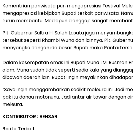
Kementrian pariwisata pun mengapresiasi Festival Mele
mengapresiasi kebijakan Bupati terkait pariwisata. N
turun membantu. Mediapun dianggap sangat membantu. 
Plt. Gubernur Sultra H. Saleh Lasata juga menyumbang
tersebut seperti Rhambi Wuna dan lainnya. Plt. Gubernur
menyangka dengan ide besar Bupati maka Pantai terseb
Dalam kesempatan emas ini Bupati Muna LM. Rusman 
alam. Muna sudah tidak seperti sedia kala yang diangg
dibawah daerah lain. Bupati ingin meyakinkan dihadap
“Saya ingin menggambarkan sedikit meleura ini. Jadi mele
pak itu danau motonunu. Jadi antar air tawar dengan a
meleura.
KONTRIBUTOR : BENSAR
Berita Terkait