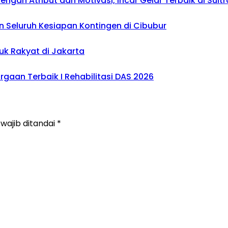
gan Atribut dan Motivasi, Incar Gelar Terbaik di Sultr
 Seluruh Kesiapan Kontingen di Cibubur
uk Rakyat di Jakarta
gaan Terbaik I Rehabilitasi DAS 2026
wajib ditandai
*