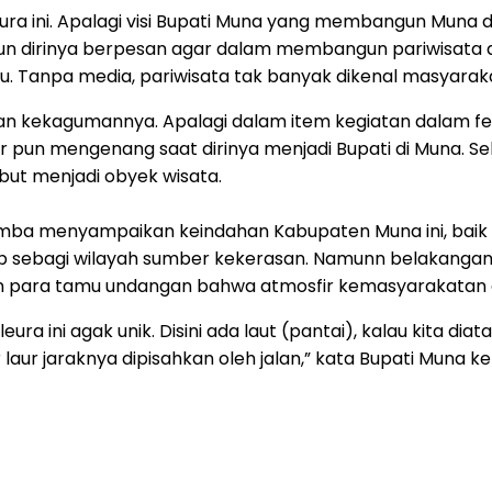
ura ini. Apalagi visi Bupati Muna yang membangun Muna 
amun dirinya berpesan agar dalam membangun pariwisata 
Tanpa media, pariwisata tak banyak dikenal masyaraka
kan kekagumannya. Apalagi dalam item kegiatan dalam fe
 pun mengenang saat dirinya menjadi Bupati di Muna. Seki
ut menjadi obyek wisata.
Emba menyampaikan keindahan Kabupaten Muna ini, bai
ap sebagi wilayah sumber kekerasan. Namunn belakangan i
an para tamu undangan bahwa atmosfir kemasyarakatan d
ura ini agak unik. Disini ada laut (pantai), kalau kita di
ir laur jaraknya dipisahkan oleh jalan,” kata Bupati Mu