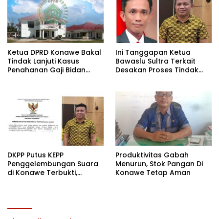
Ketua DPRD Konawe Bakal
Ini Tanggapan Ketua
Tindak Lanjuti Kasus
Bawaslu Sultra Terkait
Penahanan Gaji Bidan
Desakan Proses Tindak
Desa di Konawe
Pidana Pemilu Di Konawe
DKPP Putus KEPP
Produktivitas Gabah
Penggelembungan Suara
Menurun, Stok Pangan Di
di Konawe Terbukti,
Konawe Tetap Aman
Bawaslu Sultra Didesak
Proses Tindak Pidana
Pemilunya