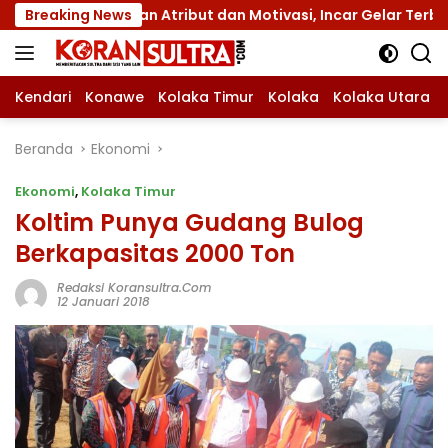
Langsung
ngan Atribut dan Motivasi, Incar Gelar Terbaik di Sultra
Breaking News
ke
konten
Kendari
Konawe
Kolaka Timur
Kolaka
Kolaka Utara
Beranda
Ekonomi
Ekonomi
,
Kolaka Timur
Koltim Punya Gudang Bulog
Berkapasitas 2000 Ton
Redaksi Koransultra.com
12 Januari 2018