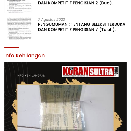
DAN KOMPETITIF PENGISIAN 2 (Dua)
JABATAN PIMPINAN TINGGI PRATAMA DI
LINGKUNGAN PEMERINTAH DAERAH
KABUPATEN KONAWE
7 Agustus 2023
PENGUMUMAN : TENTANG SELEKSI TERBUKA
DAN KOMPETITIF PENGISIAN 7 (Tujuh)
JABATAN PIMPINAN TINGGI PRATAMA DI
LINGKUNGAN PEMERINTAH DAERAH
KABUPATEN KONAWE
Info Kehilangan