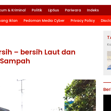
kum & Kriminal
Politik
LipSus
Pariwara
Indeks
sang Iklan
Pedoman Media Cyber
Privacy Policy
Discl
T
Ko
ih – bersih Laut dan
n Sampah
Ber