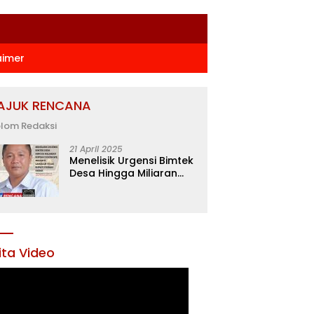
aimer
AJUK RENCANA
lom Redaksi
21 April 2025
Menelisik Urgensi Bimtek
Desa Hingga Miliaran
Rupiah di Konawe,
Menanti Langkah Tegas
Bupati Yusran Akbar
ita Video