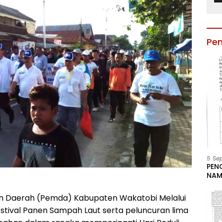
Pe
5 Se
PEN
NAM
BESA
JAB
 Daerah (Pemda) Kabupaten Wakatobi Melalui
LIN
stival Panen Sampah Laut serta peluncuran lima
KAB