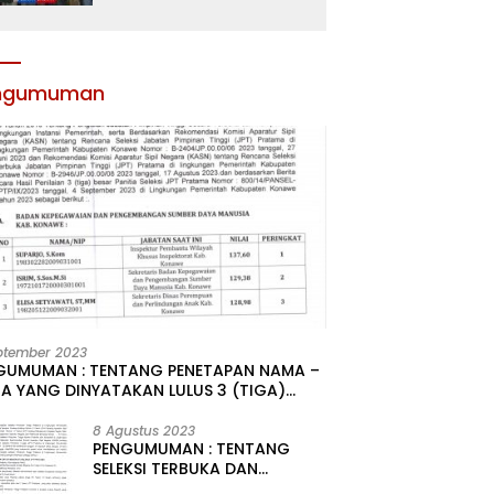
Atribut dan Motivasi,
Incar Gelar Terbaik di
Sultra
ngumuman
ptember 2023
GUMUMAN : TENTANG PENETAPAN NAMA –
A YANG DINYATAKAN LULUS 3 (TIGA)
R HASIL SELEKSI TERBUKA PENGISIAN
ATAN PIMPINAN TINGGI PRATAMA DI
8 Agustus 2023
PENGUMUMAN : TENTANG
GKUNGAN PEMERINTAH DAERAH
SELEKSI TERBUKA DAN
UPATEN KONAWE
KOMPETITIF PENGISIAN 2