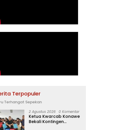
erita Terpopuler
yu Terhangat Sepekan
2 Agustus 2026
0 Komentar
Ketua Kwarcab Konawe
Bekali Kontingen
Jamnas XII dengan