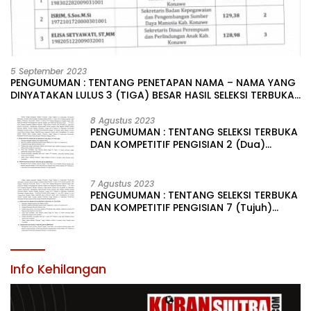
5 September 2023
PENGUMUMAN : TENTANG PENETAPAN NAMA – NAMA YANG
DINYATAKAN LULUS 3 (TIGA) BESAR HASIL SELEKSI TERBUKA
PENGISIAN JABATAN PIMPINAN TINGGI PRATAMA DI
LINGKUNGAN PEMERINTAH DAERAH KABUPATEN KONAWE
8 Agustus 2023
PENGUMUMAN : TENTANG SELEKSI TERBUKA
DAN KOMPETITIF PENGISIAN 2 (Dua)
JABATAN PIMPINAN TINGGI PRATAMA DI
LINGKUNGAN PEMERINTAH DAERAH
KABUPATEN KONAWE
7 Agustus 2023
PENGUMUMAN : TENTANG SELEKSI TERBUKA
DAN KOMPETITIF PENGISIAN 7 (Tujuh)
JABATAN PIMPINAN TINGGI PRATAMA DI
LINGKUNGAN PEMERINTAH DAERAH
KABUPATEN KONAWE
Info Kehilangan