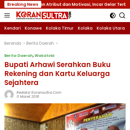
Langsung
gan Atribut dan Motivasi, Incar Gelar Terbaik di Sultra
Breaking News
ke
konten
Kendari
Konawe
Kolaka Timur
Kolaka
Kolaka Utara
Beranda
Berita Daerah
Berita Daerah
,
Wakatobi
Bupati Arhawi Serahkan Buku
Rekening dan Kartu Keluarga
Sejahtera
Redaksi Koransultra.com
11 Maret 2018