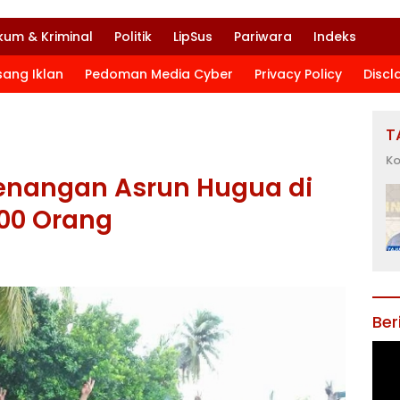
kum & Kriminal
Politik
LipSus
Pariwara
Indeks
sang Iklan
Pedoman Media Cyber
Privacy Policy
Discl
T
Ko
enangan Asrun Hugua di
600 Orang
Ber