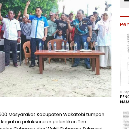
Pe
5 Se
PEN
NAM
BESA
JAB
600 Masyarakat Kabupaten Wakatobi tumpah
LIN
 kegiatan pelaksanaan pelantikan Tim
KAB
alon Gubernur dan Wakil Gubernur Sulawesi