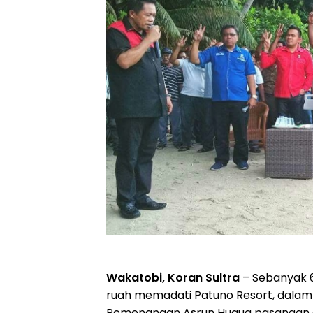
Wakatobi, Koran Sultra
– Sebanyak 
ruah memadati Patuno Resort, dalam
Pemenangan Asrun Hugua pasangan c