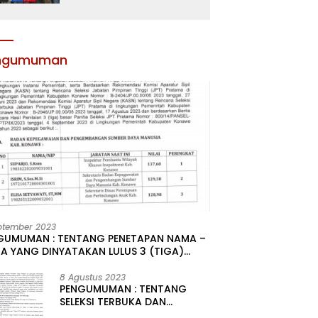
Atribut dan Motivasi,
Incar Gelar Terbaik di
Sultra
ngumuman
ptember 2023
GUMUMAN : TENTANG PENETAPAN NAMA –
A YANG DINYATAKAN LULUS 3 (TIGA)
R HASIL SELEKSI TERBUKA PENGISIAN
ATAN PIMPINAN TINGGI PRATAMA DI
8 Agustus 2023
PENGUMUMAN : TENTANG
GKUNGAN PEMERINTAH DAERAH
SELEKSI TERBUKA DAN
UPATEN KONAWE
KOMPETITIF PENGISIAN 2