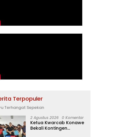
erita Terpopuler
yu Terhangat Sepekan
2 Agustus 2026
0 Komentar
Ketua Kwarcab Konawe
Bekali Kontingen
Jamnas XII dengan