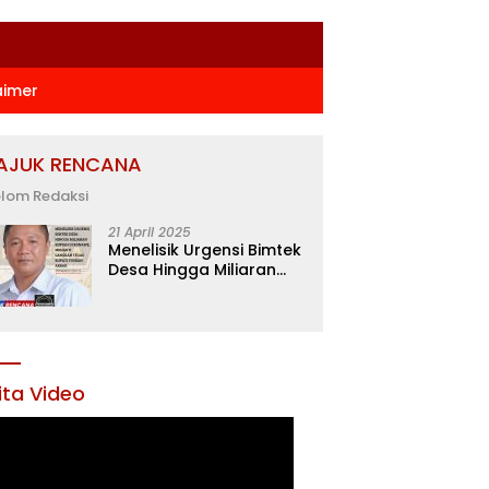
aimer
AJUK RENCANA
lom Redaksi
21 April 2025
Menelisik Urgensi Bimtek
Desa Hingga Miliaran
Rupiah di Konawe,
Menanti Langkah Tegas
Bupati Yusran Akbar
ita Video