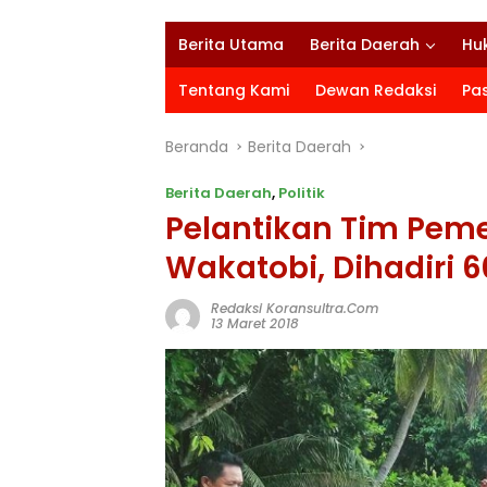
Berita Utama
Berita Daerah
Hu
Tentang Kami
Dewan Redaksi
Pa
Beranda
Berita Daerah
Berita Daerah
,
Politik
Pelantikan Tim Pem
Wakatobi, Dihadiri 
Redaksi Koransultra.com
13 Maret 2018