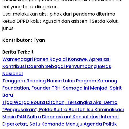
hal yang tidak diinginkan.
Usai melakukan aksi, pihak dari pendemo diterima
ketua DPRD kolut Agusdin dan asisten ll Setda Kolut,
junus.
Kontributor : Fyan
Berita Terkait
Wamendagri Panen Raya di Konawe, Apresiasi
Kontribusi Daerah Sebagai Penyumbang Beras
Nasional
Tenggara Reading House Lolos Program Komang
Foundation, Founder TRH: Semoga Ini Menjadi Spirit
Baru
Tiga Warga Routa Ditahan, Tersangka Aksi Demo
“Pengrusakan”, Polda Sultra Bantah Isu Kriminalisasi
Mesin PAN Sultra Dipanaskan! Konsolidasi Internal
Diperketat, Satu Komando Menuju Agenda Politik