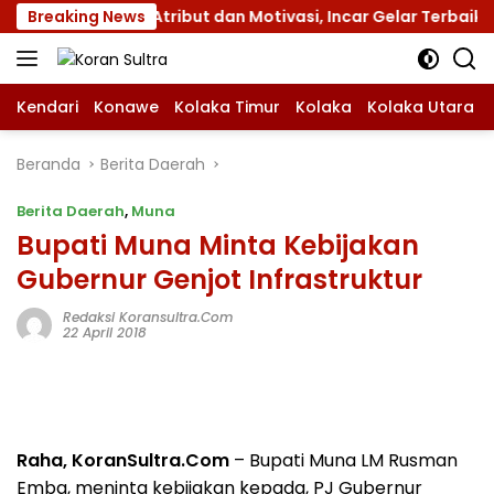
Langsung
XII dengan Atribut dan Motivasi, Incar Gelar Terbaik di Sul
Breaking News
ke
konten
Kendari
Konawe
Kolaka Timur
Kolaka
Kolaka Utara
Beranda
Berita Daerah
Berita Daerah
,
Muna
Bupati Muna Minta Kebijakan
Gubernur Genjot Infrastruktur
Redaksi Koransultra.com
22 April 2018
Raha, KoranSultra.Com
– Bupati Muna LM Rusman
Emba, meninta kebijakan kepada, PJ Gubernur