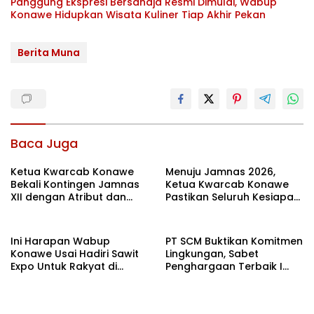
Panggung Ekspresi Bersahaja Resmi Dimulai, Wabup
Konawe Hidupkan Wisata Kuliner Tiap Akhir Pekan
Berita Muna
Baca Juga
Ketua Kwarcab Konawe
Menuju Jamnas 2026,
Bekali Kontingen Jamnas
Ketua Kwarcab Konawe
XII dengan Atribut dan
Pastikan Seluruh Kesiapan
Motivasi, Incar Gelar
Kontingen di Cibubur
Terbaik di Sultra
Ini Harapan Wabup
PT SCM Buktikan Komitmen
Konawe Usai Hadiri Sawit
Lingkungan, Sabet
Expo Untuk Rakyat di
Penghargaan Terbaik I
Jakarta
Rehabilitasi DAS 2026