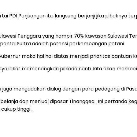
i PDI Perjuangan itu, langsung berjanji jika pihaknya te
awesi Tenggara yang hampir 70% kawasan Sulawesi Tengg
pantai Sultra adalah potensi perkembangan petani.
il Gubernur maka hal hal diatas menjadi prioritas bantuan k
a masyarakat memenangkan pilkada nanti. Kita akan membe
u juga mengadakan dialog dengan para pedagang di Pasa
elanja dan menjual dipasar Tinanggea . Ini pertanda ke
cukup tinggi .