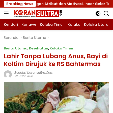
Langsung
 dengan Atribut dan Motivasi, Incar Gelar Terbaik di Sultra
Breaking News
ke
konten
Kendari
Konawe
Kolaka Timur
Kolaka
Kolaka Utara
Beranda
Berita Utama
Berita Utama
,
Kesehatan
,
Kolaka Timur
Lahir Tanpa Lubang Anus, Bayi di
Koltim Dirujuk ke RS Bahtermas
Redaksi Koransultra.com
22 Juni 2018