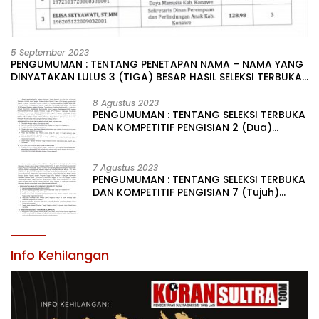
5 September 2023
PENGUMUMAN : TENTANG PENETAPAN NAMA – NAMA YANG
DINYATAKAN LULUS 3 (TIGA) BESAR HASIL SELEKSI TERBUKA
PENGISIAN JABATAN PIMPINAN TINGGI PRATAMA DI
LINGKUNGAN PEMERINTAH DAERAH KABUPATEN KONAWE
8 Agustus 2023
PENGUMUMAN : TENTANG SELEKSI TERBUKA
DAN KOMPETITIF PENGISIAN 2 (Dua)
JABATAN PIMPINAN TINGGI PRATAMA DI
LINGKUNGAN PEMERINTAH DAERAH
KABUPATEN KONAWE
7 Agustus 2023
PENGUMUMAN : TENTANG SELEKSI TERBUKA
DAN KOMPETITIF PENGISIAN 7 (Tujuh)
JABATAN PIMPINAN TINGGI PRATAMA DI
LINGKUNGAN PEMERINTAH DAERAH
KABUPATEN KONAWE
Info Kehilangan