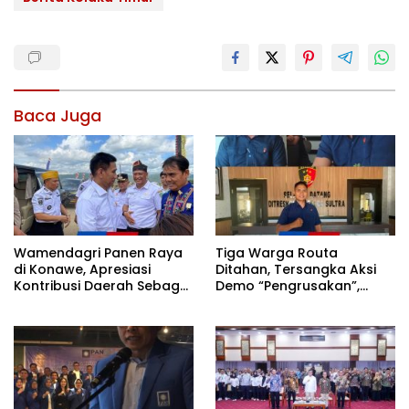
Baca Juga
Wamendagri Panen Raya
Tiga Warga Routa
di Konawe, Apresiasi
Ditahan, Tersangka Aksi
Kontribusi Daerah Sebagai
Demo “Pengrusakan”,
Penyumbang Beras
Polda Sultra Bantah Isu
Nasional
Kriminalisasi