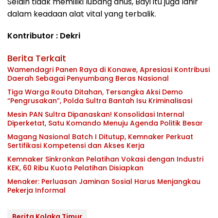
Selain tidak memiliki lubang anus, Bayi itu juga lahir
dalam keadaan alat vital yang terbalik.
Kontributor : Dekri
Berita Terkait
Wamendagri Panen Raya di Konawe, Apresiasi Kontribusi
Daerah Sebagai Penyumbang Beras Nasional
Tiga Warga Routa Ditahan, Tersangka Aksi Demo
“Pengrusakan”, Polda Sultra Bantah Isu Kriminalisasi
Mesin PAN Sultra Dipanaskan! Konsolidasi Internal
Diperketat, Satu Komando Menuju Agenda Politik Besar
Magang Nasional Batch I Ditutup, Kemnaker Perkuat
Sertifikasi Kompetensi dan Akses Kerja
Kemnaker Sinkronkan Pelatihan Vokasi dengan Industri
KEK, 60 Ribu Kuota Pelatihan Disiapkan
Menaker: Perluasan Jaminan Sosial Harus Menjangkau
Pekerja Informal
Berita Kolaka Timur