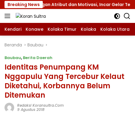
Langsung
nas XII dengan Atribut dan Motivasi, Incar Gelar Terbaik di
Breaking News
ke
konten
Kendari
Konawe
Kolaka Timur
Kolaka
Kolaka Utara
Beranda
Baubau
Baubau
,
Berita Daerah
Identitas Penumpang KM
Nggapulu Yang Tercebur Kelaut
Diketahui, Korbannya Belum
Ditemukan
Redaksi Koransultra.com
9 Agustus 2018