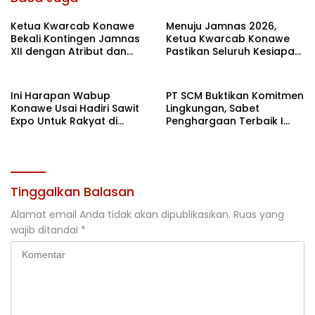
Ketua Kwarcab Konawe
Menuju Jamnas 2026,
Bekali Kontingen Jamnas
Ketua Kwarcab Konawe
XII dengan Atribut dan
Pastikan Seluruh Kesiapan
Motivasi, Incar Gelar
Kontingen di Cibubur
Terbaik di Sultra
Ini Harapan Wabup
PT SCM Buktikan Komitmen
Konawe Usai Hadiri Sawit
Lingkungan, Sabet
Expo Untuk Rakyat di
Penghargaan Terbaik I
Jakarta
Rehabilitasi DAS 2026
Tinggalkan Balasan
Alamat email Anda tidak akan dipublikasikan.
Ruas yang
wajib ditandai
*