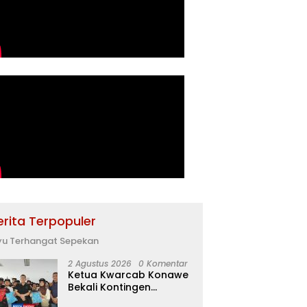
erita Terpopuler
yu Terhangat Sepekan
2 Agustus 2026
0 Komentar
Ketua Kwarcab Konawe
Bekali Kontingen
Jamnas XII dengan