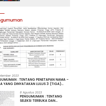
Atribut dan Motivasi,
Incar Gelar Terbaik di
Sultra
ngumuman
ptember 2023
GUMUMAN : TENTANG PENETAPAN NAMA –
A YANG DINYATAKAN LULUS 3 (TIGA)
R HASIL SELEKSI TERBUKA PENGISIAN
ATAN PIMPINAN TINGGI PRATAMA DI
8 Agustus 2023
PENGUMUMAN : TENTANG
GKUNGAN PEMERINTAH DAERAH
SELEKSI TERBUKA DAN
UPATEN KONAWE
KOMPETITIF PENGISIAN 2