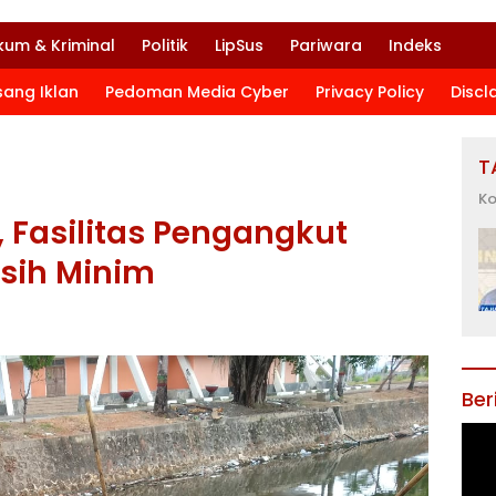
kum & Kriminal
Politik
LipSus
Pariwara
Indeks
sang Iklan
Pedoman Media Cyber
Privacy Policy
Discl
T
Ko
 Fasilitas Pengangkut
sih Minim
Ber