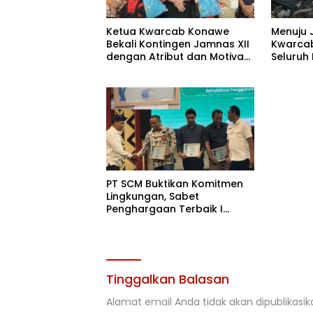
Ketua Kwarcab Konawe
Menuju 
Bekali Kontingen Jamnas XII
Kwarcab
dengan Atribut dan Motivasi,
Seluruh
Incar Gelar Terbaik di Sultra
di Cibub
PT SCM Buktikan Komitmen
Lingkungan, Sabet
Penghargaan Terbaik I
Rehabilitasi DAS 2026
Tinggalkan Balasan
Alamat email Anda tidak akan dipublikasik