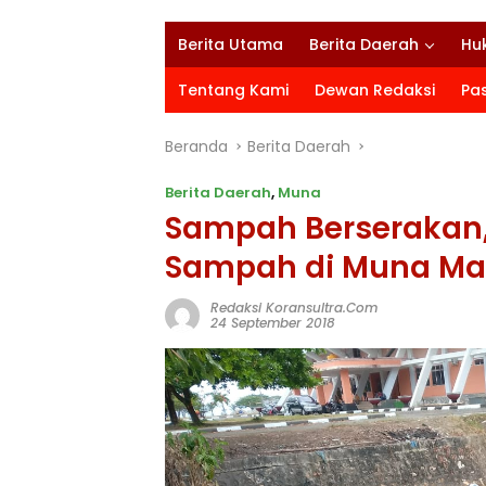
Berita Utama
Berita Daerah
Hu
Tentang Kami
Dewan Redaksi
Pa
Beranda
Berita Daerah
Berita Daerah
,
Muna
Sampah Berserakan,
Sampah di Muna Ma
Redaksi Koransultra.com
24 September 2018