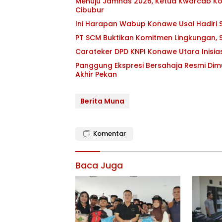
Menuju Jamnas 2026, Ketua Kwarcab Kon
Cibubur
Ini Harapan Wabup Konawe Usai Hadiri S
PT SCM Buktikan Komitmen Lingkungan, S
Carateker DPD KNPI Konawe Utara Inisi
Panggung Ekspresi Bersahaja Resmi Dim
Akhir Pekan
Berita Muna
Komentar
Baca Juga