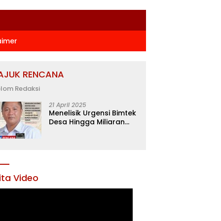
aimer
AJUK RENCANA
lom Redaksi
21 April 2025
Menelisik Urgensi Bimtek
Desa Hingga Miliaran
Rupiah di Konawe,
Menanti Langkah Tegas
Bupati Yusran Akbar
ita Video