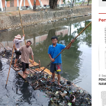
Pe
5 Se
PEN
NAM
BESA
JAB
LIN
KAB