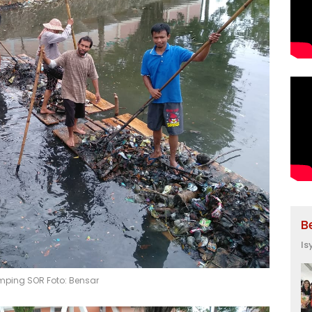
B
Is
ping SOR Foto: Bensar