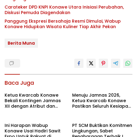
Carateker DPD KNPI Konawe Utara Inisiasi Perubahan,
Diskusi Pemuda Diagendakan
Panggung Ekspresi Bersahaja Resmi Dimulai, Wabup
Konawe Hidupkan Wisata Kuliner Tiap Akhir Pekan
Berita Muna
Baca Juga
Ketua Kwarcab Konawe
Menuju Jamnas 2026,
Bekali Kontingen Jamnas
Ketua Kwarcab Konawe
XII dengan Atribut dan
Pastikan Seluruh Kesiapan
Motivasi, Incar Gelar
Kontingen di Cibubur
Terbaik di Sultra
Ini Harapan Wabup
PT SCM Buktikan Komitmen
Konawe Usai Hadiri Sawit
Lingkungan, Sabet
Expo Untuk Rakyat di
Penghargaan Terbaik I