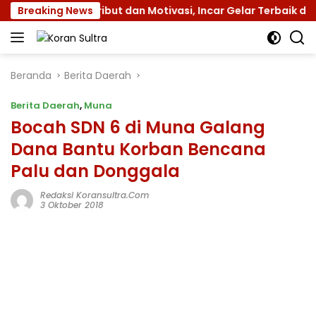
Langsung
I dengan Atribut dan Motivasi, Incar Gelar Terbaik di Sultr
Breaking News
ke
konten
Beranda
Berita Daerah
Berita Daerah
,
Muna
Bocah SDN 6 di Muna Galang
Dana Bantu Korban Bencana
Palu dan Donggala
Redaksi Koransultra.com
3 Oktober 2018