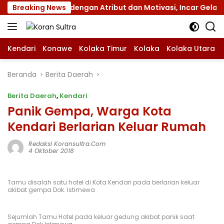
Langsung
 Jamnas XII dengan Atribut dan Motivasi, Incar Gelar Terbai
Breaking News
ke
konten
Kendari
Konawe
Kolaka Timur
Kolaka
Kolaka Utara
Beranda
Berita Daerah
Berita Daerah
,
Kendari
Panik Gempa, Warga Kota
Kendari Berlarian Keluar Rumah
Redaksi Koransultra.com
4 Oktober 2018
Tamu disalah satu hotel di Kota Kendari pada berlarian keluar
akibat gempa Dok. Istimewa
Sejumlah Tamu Hotel pada keluar gedung akibat panik saat