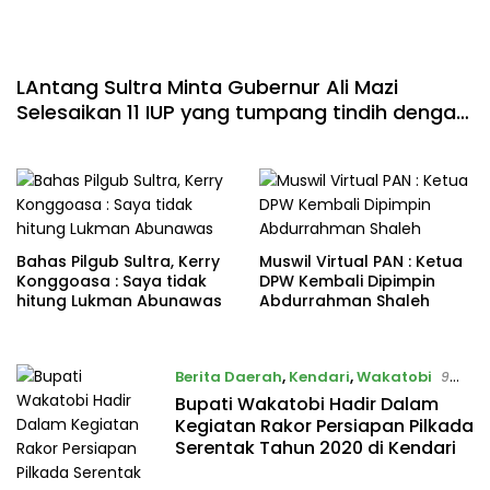
LAntang Sultra Minta Gubernur Ali Mazi
Selesaikan 11 IUP yang tumpang tindih dengan
PT ANTAM
Bahas Pilgub Sultra, Kerry
Muswil Virtual PAN : Ketua
Konggoasa : Saya tidak
DPW Kembali Dipimpin
hitung Lukman Abunawas
Abdurrahman Shaleh
Berita Daerah
,
Kendari
,
Wakatobi
9
Juli 2020
Bupati Wakatobi Hadir Dalam
Kegiatan Rakor Persiapan Pilkada
Serentak Tahun 2020 di Kendari