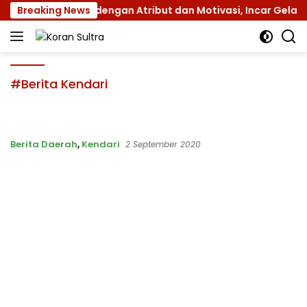
Langsung
n Jamnas XII dengan Atribut dan Motivasi, Incar Gelar Terba
Breaking News
ke
konten
#Berita Kendari
Berita Daerah
,
Kendari
2 September 2020