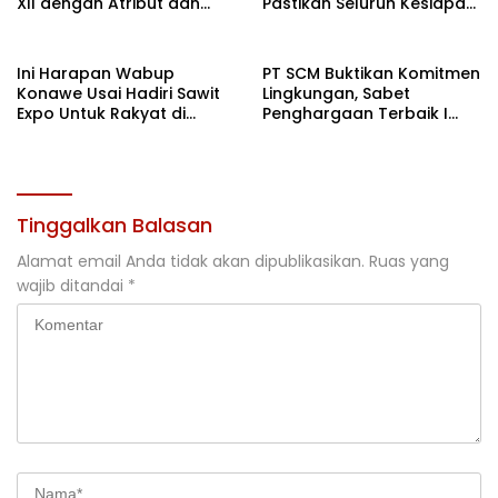
XII dengan Atribut dan
Pastikan Seluruh Kesiapan
Motivasi, Incar Gelar
Kontingen di Cibubur
Terbaik di Sultra
Ini Harapan Wabup
PT SCM Buktikan Komitmen
Konawe Usai Hadiri Sawit
Lingkungan, Sabet
Expo Untuk Rakyat di
Penghargaan Terbaik I
Jakarta
Rehabilitasi DAS 2026
Tinggalkan Balasan
Alamat email Anda tidak akan dipublikasikan.
Ruas yang
wajib ditandai
*