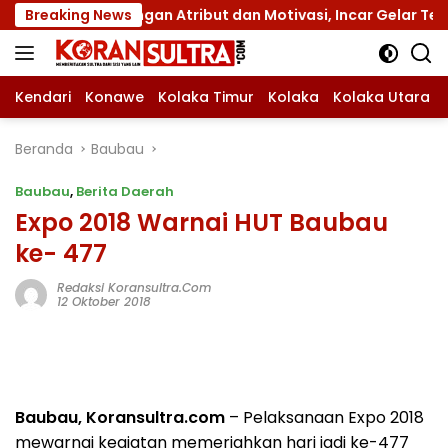
Langsung
 XII dengan Atribut dan Motivasi, Incar Gelar Terbaik di Su
Breaking News
ke
konten
Kendari
Konawe
Kolaka Timur
Kolaka
Kolaka Utara
Beranda
Baubau
Baubau
,
Berita Daerah
Expo 2018 Warnai HUT Baubau
ke- 477
Redaksi Koransultra.com
12 Oktober 2018
Baubau, Koransultra.com
– Pelaksanaan Expo 2018
mewarnai kegiatan memeriahkan hari jadi ke-477