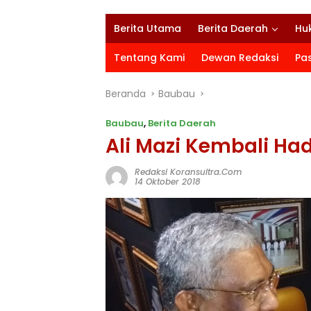
Berita Utama
Berita Daerah
Hu
Tentang Kami
Dewan Redaksi
Pa
Beranda
Baubau
Baubau
,
Berita Daerah
Ali Mazi Kembali Had
Redaksi Koransultra.com
14 Oktober 2018