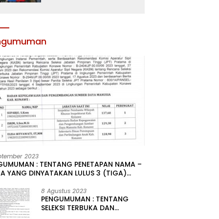
Atribut dan Motivasi,
Incar Gelar Terbaik di
Sultra
ngumuman
ptember 2023
GUMUMAN : TENTANG PENETAPAN NAMA –
A YANG DINYATAKAN LULUS 3 (TIGA)
R HASIL SELEKSI TERBUKA PENGISIAN
ATAN PIMPINAN TINGGI PRATAMA DI
8 Agustus 2023
PENGUMUMAN : TENTANG
GKUNGAN PEMERINTAH DAERAH
SELEKSI TERBUKA DAN
UPATEN KONAWE
KOMPETITIF PENGISIAN 2