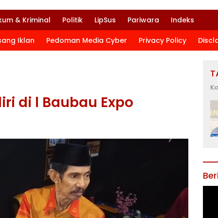
kum & Kriminal
Politik
LipSus
Pariwara
Indeks
sang Iklan
Pedoman Media Cyber
Privacy Policy
Discl
T
Ko
iri di l Baubau Expo
Ber