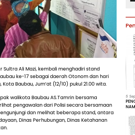
Pe
 Sultra Ali Mazi, kembali menghadiri stand
Baubau ke-17 sebagai daerah Otonom dan hari
 Kota Baubau, Jum’at (12/10) pukul 21.00 wita.
5 Se
apak walikota Baubau AS.Tamrin bersama
PEN
rlihat pengawalan dari Polisi secara bersamaan
NAM
engunjungi dan melihat beberapa stand, antara
BESA
JAB
udayaan, Dinas Perhubungan, Dinas Ketahanan
LIN
tan.
KAB