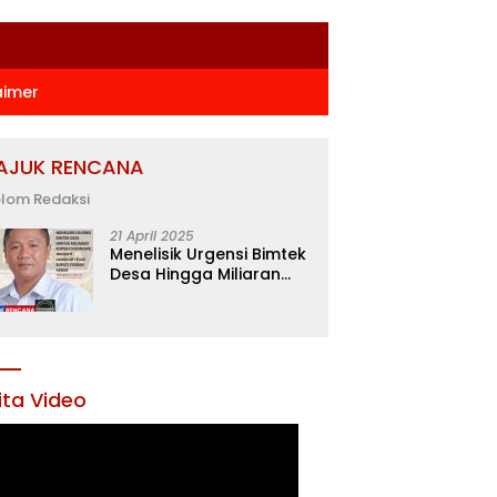
aimer
AJUK RENCANA
lom Redaksi
21 April 2025
Menelisik Urgensi Bimtek
Desa Hingga Miliaran
Rupiah di Konawe,
Menanti Langkah Tegas
Bupati Yusran Akbar
ita Video