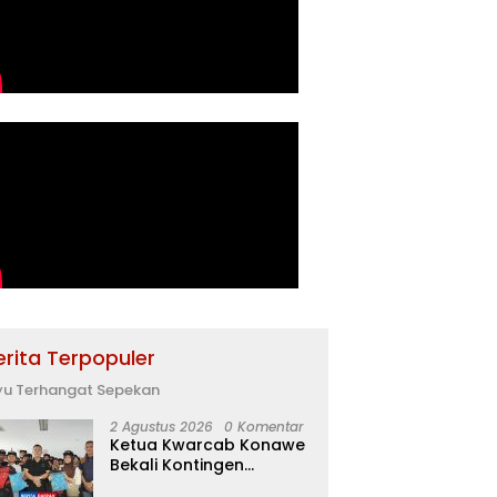
erita Terpopuler
yu Terhangat Sepekan
2 Agustus 2026
0 Komentar
Ketua Kwarcab Konawe
Bekali Kontingen
Jamnas XII dengan