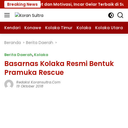
Langsung
ngan Atribut dan Motivasi, Incar Gelar Terbaik di Sultra
Breaking News
ke
konten
Kendari
Konawe
Kolaka Timur
Kolaka
Kolaka Utara
Beranda
Berita Daerah
Berita Daerah
,
Kolaka
Basarnas Kolaka Resmi Bentuk
Pramuka Rescue
Redaksi Koransultra.com
19 Oktober 2018