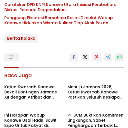
Carateker DPD KNPI Konawe Utara Inisiasi Perubahan,
Diskusi Pemuda Diagendakan
Panggung Ekspresi Bersahaja Resmi Dimulai, Wabup
Konawe Hidupkan Wisata Kuliner Tiap Akhir Pekan
Berita Kolaka
Baca Juga
Ketua Kwarcab Konawe
Menuju Jamnas 2026,
Bekali Kontingen Jamnas
Ketua Kwarcab Konawe
XII dengan Atribut dan
Pastikan Seluruh Kesiapan
Motivasi, Incar Gelar
Kontingen di Cibubur
Terbaik di Sultra
Ini Harapan Wabup
PT SCM Buktikan Komitmen
Konawe Usai Hadiri Sawit
Lingkungan, Sabet
Expo Untuk Rakyat di
Penghargaan Terbaik I