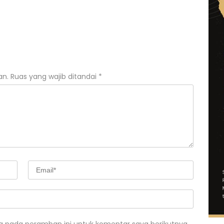
an.
Ruas yang wajib ditandai
*