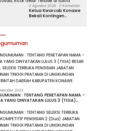
2 Agustus 2026
0 Komentar
Ketua Kwarcab Konawe
Bekali Kontingen
Jamnas XII dengan
Atribut dan Motivasi,
Incar Gelar Terbaik di
Sultra
ngumuman
ptember 2023
GUMUMAN : TENTANG PENETAPAN NAMA –
A YANG DINYATAKAN LULUS 3 (TIGA)
R HASIL SELEKSI TERBUKA PENGISIAN
ATAN PIMPINAN TINGGI PRATAMA DI
GKUNGAN PEMERINTAH DAERAH
UPATEN KONAWE