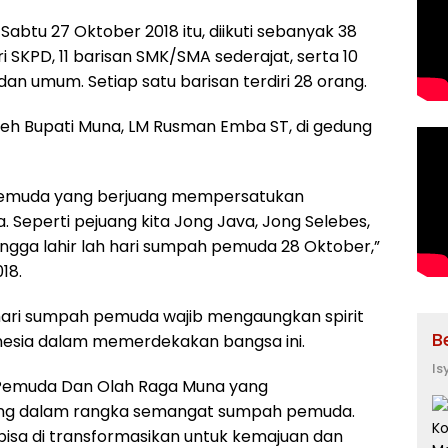
abtu 27 Oktober 2018 itu, diikuti sebanyak 38
ari SKPD, 11 barisan SMK/SMA sederajat, serta 10
an umum. Setiap satu barisan terdiri 28 orang.
oleh Bupati Muna, LM Rusman Emba ST, di gedung
 pemuda yang berjuang mempersatukan
 Seperti pejuang kita Jong Java, Jong Selebes,
gga lahir lah hari sumpah pemuda 28 Oktober,”
18.
ari sumpah pemuda wajib mengaungkan spirit
B
nesia dalam memerdekakan bangsa ini.
Is
 Pemuda Dan Olah Raga Muna yang
uang dalam rangka semangat sumpah pemuda.
a di transformasikan untuk kemajuan dan