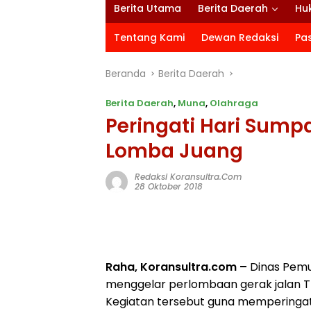
Berita Utama
Berita Daerah
Hu
Tentang Kami
Dewan Redaksi
Pa
Beranda
Berita Daerah
Berita Daerah
,
Muna
,
Olahraga
Peringati Hari Sump
Lomba Juang
Redaksi Koransultra.com
28 Oktober 2018
Raha, Koransultra.com –
Dinas Pemu
menggelar perlombaan gerak jalan Tr
Kegiatan tersebut guna memperingat