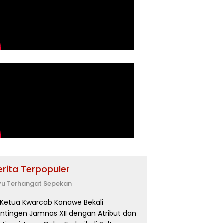
erita Terpopuler
yu Terhangat Sepekan