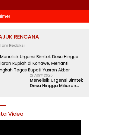
aimer
AJUK RENCANA
lom Redaksi
21 April 2025
Menelisik Urgensi Bimtek
Desa Hingga Miliaran
Rupiah di Konawe,
Menanti Langkah Tegas
Bupati Yusran Akbar
ita Video