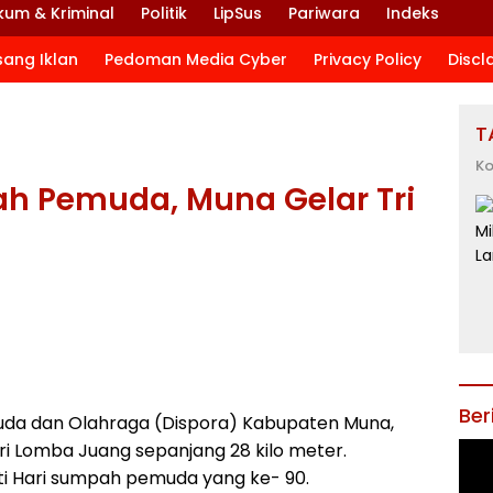
kum & Kriminal
Politik
LipSus
Pariwara
Indeks
sang Iklan
Pedoman Media Cyber
Privacy Policy
Discl
T
Ko
ah Pemuda, Muna Gelar Tri
Ber
da dan Olahraga (Dispora) Kabupaten Muna,
i Lomba Juang sepanjang 28 kilo meter.
i Hari sumpah pemuda yang ke- 90.