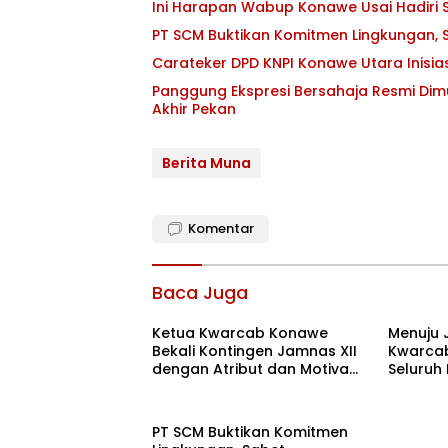
Ini Harapan Wabup Konawe Usai Hadiri S
PT SCM Buktikan Komitmen Lingkungan, S
Carateker DPD KNPI Konawe Utara Inisi
Panggung Ekspresi Bersahaja Resmi Dim
Akhir Pekan
Berita Muna
Komentar
Baca Juga
Ketua Kwarcab Konawe
Menuju 
Bekali Kontingen Jamnas XII
Kwarcab
dengan Atribut dan Motivasi,
Seluruh
Incar Gelar Terbaik di Sultra
di Cibub
PT SCM Buktikan Komitmen