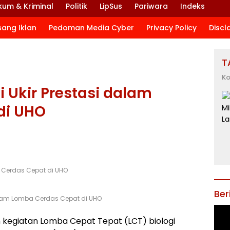
kum & Kriminal
Politik
LipSus
Pariwara
Indeks
sang Iklan
Pedoman Media Cyber
Privacy Policy
Discl
T
Ko
 Ukir Prestasi dalam
di UHO
a Cerdas Cepat di UHO
Ber
dalam Lomba Cerdas Cepat di UHO
 kegiatan Lomba Cepat Tepat (LCT) biologi