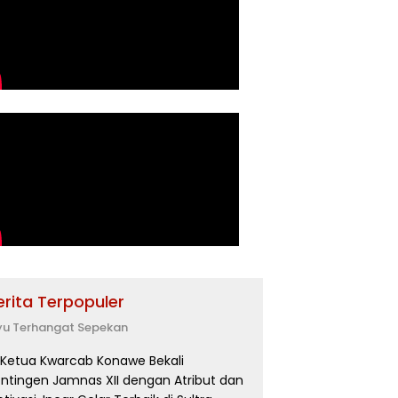
erita Terpopuler
yu Terhangat Sepekan