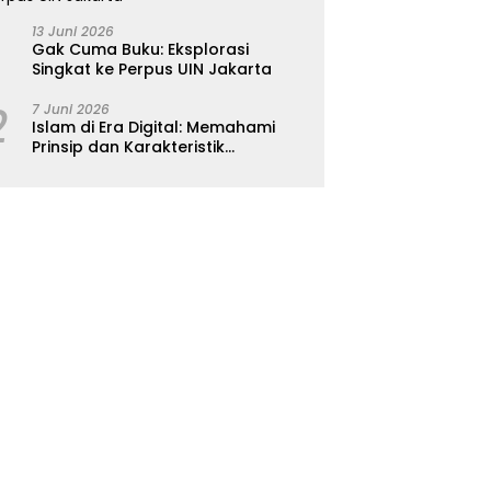
13 Juni 2026
Gak Cuma Buku: Eksplorasi
Singkat ke Perpus UIN Jakarta
2
7 Juni 2026
Islam di Era Digital: Memahami
Prinsip dan Karakteristik
Ajarannya dalam Kehidupan
Modern