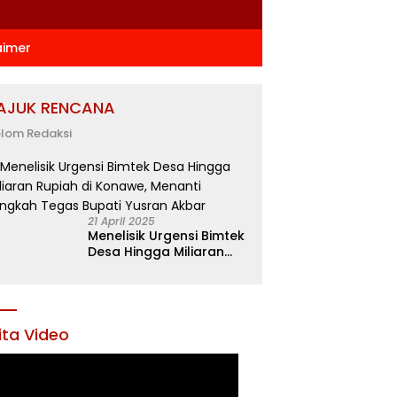
aimer
AJUK RENCANA
lom Redaksi
21 April 2025
Menelisik Urgensi Bimtek
Desa Hingga Miliaran
Rupiah di Konawe,
Menanti Langkah Tegas
Bupati Yusran Akbar
ita Video