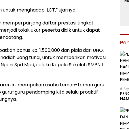
n untuk menghadapi LCT,” ujarnya.
kin memperpanjang daftar prestasi tingkat
 menjadi tolak ukur peserta didik untuk dapat
mendatang.
Pe
tkan bonus Rp. 1.500,000 dan piala dari UHO,
hadiah uang tunai, untuk memberikan motivasi
Ngani Spd Mpd, selaku Kepala Sekolah SMPN 1
Karen ini merupakan usaha teman-teman guru
5 Se
b guru-guru pendamping kita selalu proaktif
PEN
ungnya.
NAM
BESA
JAB
LIN
KAB