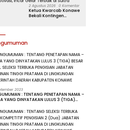
2 Agustus 2026
0 Komentar
Ketua Kwarcab Konawe
Bekali Kontingen
Jamnas XII dengan
Atribut dan Motivasi,
Incar Gelar Terbaik di
Sultra
ngumuman
ptember 2023
GUMUMAN : TENTANG PENETAPAN NAMA –
A YANG DINYATAKAN LULUS 3 (TIGA)
R HASIL SELEKSI TERBUKA PENGISIAN
ATAN PIMPINAN TINGGI PRATAMA DI
GKUNGAN PEMERINTAH DAERAH
UPATEN KONAWE