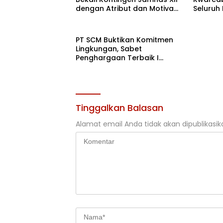
dengan Atribut dan Motivasi,
Seluruh
Incar Gelar Terbaik di Sultra
di Cibub
PT SCM Buktikan Komitmen
Lingkungan, Sabet
Penghargaan Terbaik I
Rehabilitasi DAS 2026
Tinggalkan Balasan
Alamat email Anda tidak akan dipublikasik