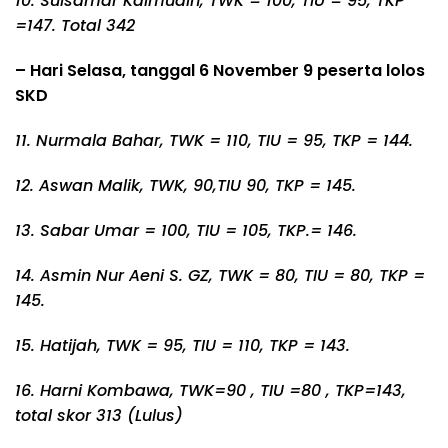
10. Sulsamar Kaimudin, TWK = 100, TIU = 95, TKP
=147. Total 342
– Hari Selasa, tanggal 6 November 9 peserta lolos
SKD
11. Nurmala Bahar, TWK = 110, TIU = 95, TKP = 144.
12. Aswan Malik, TWK, 90,TIU 90, TKP = 145.
13. Sabar Umar = 100, TIU = 105, TKP.= 146.
14. Asmin Nur Aeni S. GZ, TWK = 80, TIU = 80, TKP =
145.
15. Hatijah, TWK = 95, TIU = 110, TKP = 143.
16. Harni Kombawa, TWK=90 , TIU =80 , TKP=143,
total skor 313 (Lulus)