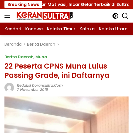
Langsung
ribut dan Motivasi, Incar Gelar Terbaik di Sultra
Breaking News
Me
ke
konten
Kendari
Konawe
Kolaka Timur
Kolaka
Kolaka Utara
Beranda
Berita Daerah
Berita Daerah
,
Muna
22 Peserta CPNS Muna Lulus
Passing Grade, ini Daftarnya
Redaksi Koransultra.com
7 November 2018