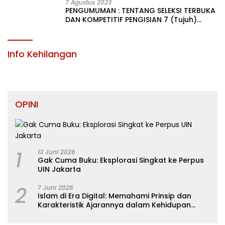
7 Agustus 2023
PENGUMUMAN : TENTANG SELEKSI TERBUKA
DAN KOMPETITIF PENGISIAN 7 (Tujuh)
JABATAN PIMPINAN TINGGI PRATAMA DI
LINGKUNGAN PEMERINTAH DAERAH
KABUPATEN KONAWE
Info Kehilangan
OPINI
1
13 Juni 2026
Gak Cuma Buku: Eksplorasi Singkat ke Perpus
UIN Jakarta
2
7 Juni 2026
Islam di Era Digital: Memahami Prinsip dan
Karakteristik Ajarannya dalam Kehidupan
Modern