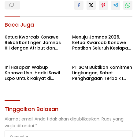
Baca Juga
Ketua Kwarcab Konawe
Menuju Jamnas 2026,
Bekali Kontingen Jamnas
Ketua Kwarcab Konawe
XII dengan Atribut dan
Pastikan Seluruh Kesiapan
Motivasi, Incar Gelar
Kontingen di Cibubur
Terbaik di Sultra
Ini Harapan Wabup
PT SCM Buktikan Komitmen
Konawe Usai Hadiri Sawit
Lingkungan, Sabet
Expo Untuk Rakyat di
Penghargaan Terbaik I
Jakarta
Rehabilitasi DAS 2026
Tinggalkan Balasan
Alamat email Anda tidak akan dipublikasikan.
Ruas yang
wajib ditandai
*