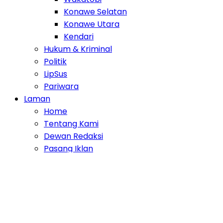
Konawe Selatan
Konawe Utara
Kendari
Hukum & Kriminal
Politik
LipSus
Pariwara
Laman
Home
Tentang Kami
Dewan Redaksi
Pasang Iklan
Disclaimer
Privacy Policy
Pedoman Media Cyber
Indeks