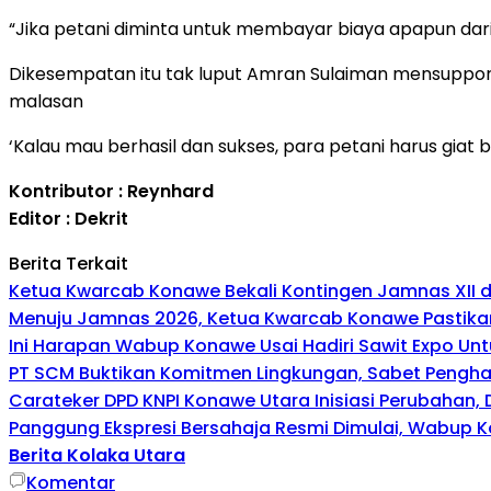
“Jika petani diminta untuk membayar biaya apapun dari
Dikesempatan itu tak luput Amran Sulaiman mensupport 
malasan
‘Kalau mau berhasil dan sukses, para petani harus giat 
Kontributor : Reynhard
Editor : Dekrit
Berita Terkait
Ketua Kwarcab Konawe Bekali Kontingen Jamnas XII den
Menuju Jamnas 2026, Ketua Kwarcab Konawe Pastikan
Ini Harapan Wabup Konawe Usai Hadiri Sawit Expo Unt
PT SCM Buktikan Komitmen Lingkungan, Sabet Penghar
Carateker DPD KNPI Konawe Utara Inisiasi Perubahan
Panggung Ekspresi Bersahaja Resmi Dimulai, Wabup K
Berita Kolaka Utara
Komentar