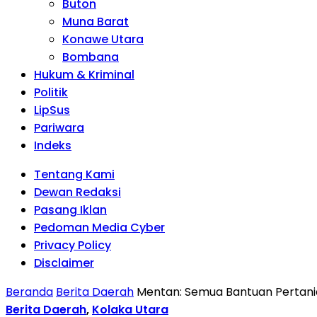
Buton
Muna Barat
Konawe Utara
Bombana
Hukum & Kriminal
Politik
LipSus
Pariwara
Indeks
Tentang Kami
Dewan Redaksi
Pasang Iklan
Pedoman Media Cyber
Privacy Policy
Disclaimer
Beranda
Berita Daerah
Mentan: Semua Bantuan Pertania
Berita Daerah
,
Kolaka Utara